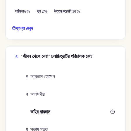
সঠিক 86%
ভুল 2%
উত্তর করেননি 10%
ব্যাখ্যা দেখুন
‘জীবন থেকে নেয়া’ চলচ্চিত্রটির পরিচালক কে?
6
আমজাদ হোসেন
ক
আলমগীর
খ
জহির রায়হান
গ
সুভাষ দত্ত
ঘ