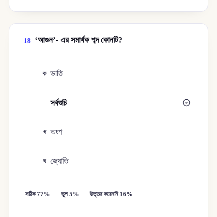
‘আগুন’- এর সমার্থক শব্দ কোনটি?
18
ভাতি
ক
সর্বশুচি
খ
অংশ
গ
জ্যোতি
ঘ
সঠিক 77%
ভুল 5%
উত্তর করেননি 16%