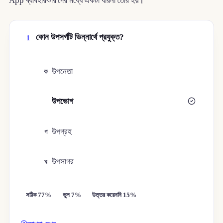
App ব্যাবহারকারীদের মধ্যে একটা ধারনা তৈরি হয়।
কোন উপসর্গটি ভিন্নার্থে প্রযুক্ত?
1
উপনেতা
ক
উপভোগ
খ
উপগ্রহ
গ
উপসাগর
ঘ
সঠিক 77%
ভুল 7%
উত্তর করেননি 15%