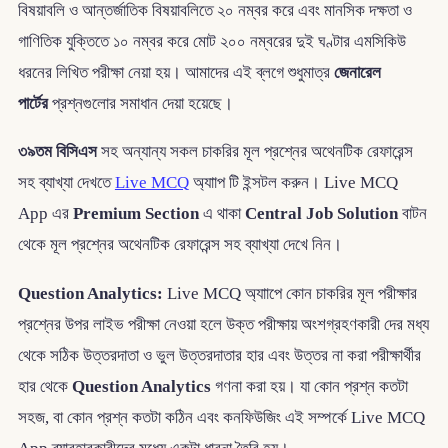
বিষয়াবলি ও আন্তর্জাতিক বিষয়াবলিতে ২০ নম্বর করে এবং মানসিক দক্ষতা ও
গাণিতিক যুক্তিতে ১০ নম্বর করে মোট ২০০ নম্বরের দুই ঘণ্টার এমসিকিউ
ধরনের লিখিত পরীক্ষা নেয়া হয়। আমাদের এই ব্লগে শুধুমাত্র
জেনারেল
পার্টের
প্রশ্নগুলোর সমাধান দেয়া হয়েছে।
৩৯তম বিসিএস
সহ অন্যান্য সকল চাকরির মূল প্রশ্নের অথেনটিক রেফারেন্স
সহ ব্যাখ্যা দেখতে
Live MCQ
অ্যাাপ টি ইন্সটল করুন। Live MCQ
App এর
Premium Section
এ থাকা
Central Job Solution
বাটন
থেকে মূল প্রশ্নের অথেনটিক রেফারেন্স সহ ব্যাখ্যা দেখে নিন।
Question Analytics:
Live MCQ অ্যাাপে কোন চাকরির মূল পরীক্ষার
প্রশ্নের উপর লাইভ পরীক্ষা নেওয়া হলে উক্ত পরীক্ষায় অংশগ্রহণকারী দের মধ্য
থেকে সঠিক উত্তরদাতা ও ভুল উত্তরদাতার হার এবং উত্তর না করা পরীক্ষার্থীর
হার থেকে
Question Analytics
গণনা করা হয়। যা কোন প্রশ্ন কতটা
সহজ, বা কোন প্রশ্ন কতটা কঠিন এবং কনফিউজিং এই সম্পর্কে Live MCQ