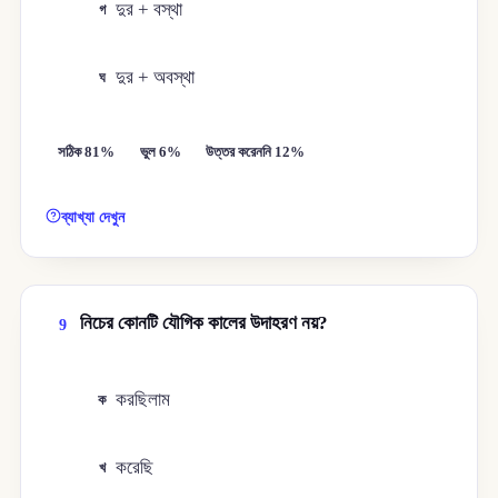
দুর + বস্থা
গ
দুর + অবস্থা
ঘ
সঠিক 81%
ভুল 6%
উত্তর করেননি 12%
ব্যাখ্যা দেখুন
নিচের কোনটি যৌগিক কালের উদাহরণ নয়?
9
করছিলাম
ক
করেছি
খ