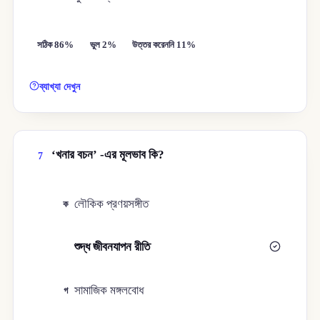
সঠিক 86%
ভুল 2%
উত্তর করেননি 11%
ব্যাখ্যা দেখুন
‘খনার বচন’ -এর মূলভাব কি?
7
লৌকিক প্রণয়সঙ্গীত
ক
শুদ্ধ জীবনযাপন রীতি
খ
সামাজিক মঙ্গলবোধ
গ