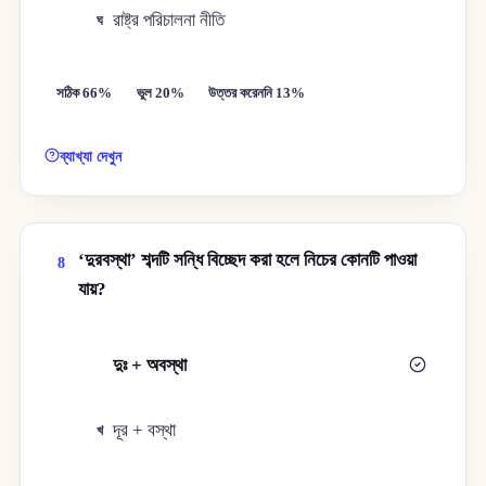
রাষ্ট্র পরিচালনা নীতি
ঘ
সঠিক 66%
ভুল 20%
উত্তর করেননি 13%
ব্যাখ্যা দেখুন
‘দুরবস্থা’ শব্দটি সন্ধি বিচ্ছেদ করা হলে নিচের কোনটি পাওয়া
8
যায়?
দুঃ + অবস্থা
ক
দূর + বস্থা
খ