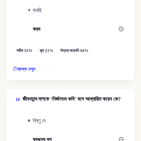
করছি
গ
করব
ঘ
সঠিক 33%
ভুল 21%
উত্তর করেননি 44%
ব্যাখ্যা দেখুন
জীবনানন্দ দাশকে ‘নির্জনতম কবি’ বলে আখ্যায়িত করেন কে?
10
বিষ্ণু দে
ক
বুদ্ধদেব বসু
খ