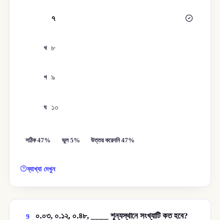
৭
ক
৮
খ
৯
গ
১০
ঘ
সঠিক 47%
ভুল 5%
উত্তর করেননি 47%
ব্যাখ্যা দেখুন
০.০৩, ০.১২, ০.৪৮, ____ শূন্যস্থানে সংখ্যাটি কত হবে?
9