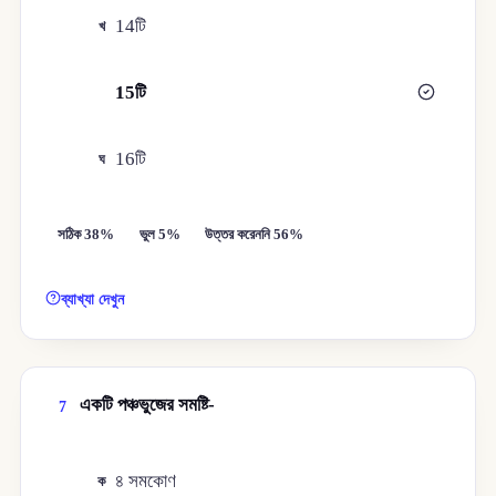
14টি
খ
15টি
গ
16টি
ঘ
সঠিক 38%
ভুল 5%
উত্তর করেননি 56%
ব্যাখ্যা দেখুন
একটি পঞ্চভুজের সমষ্টি-
7
৪ সমকোণ
ক