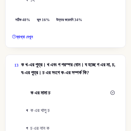
সঠিক 48%
ভুল 16%
উত্তর করেননি 34%
ব্যাখ্যা দেখুন
ক খ-এর পুত্র। খ এবং গ পরস্পর বোন। ঘ হচ্ছে গ এর মা, চ,
13
ঘ-এর পুত্র। চ এর সংগে ক-এর সম্পর্ক কি?
ক এর মামা চ
ক
ক এর খালু চ
খ
চ এর নান ক
গ