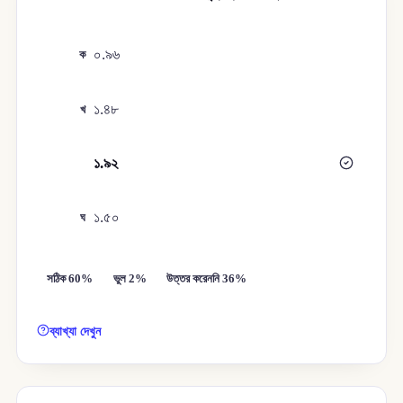
০.৯৬
ক
১.৪৮
খ
১.৯২
গ
১.৫০
ঘ
সঠিক 60%
ভুল 2%
উত্তর করেননি 36%
ব্যাখ্যা দেখুন