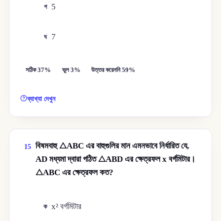
5
গ
7
ঘ
সঠিক 37%
ভুল 3%
উত্তর করেননি 59%
ব্যাখ্যা দেখুন
বিষমবাহু △ABC এর বাহুগুলির মান এমনভাবে নির্ধারিত যে,
15
AD মধ্যমা দ্বারা গঠিত △ABD এর ক্ষেত্রফল x বর্গমিটার।
△ABC এর ক্ষেত্রফল কত?
x² বর্গমিটার
ক