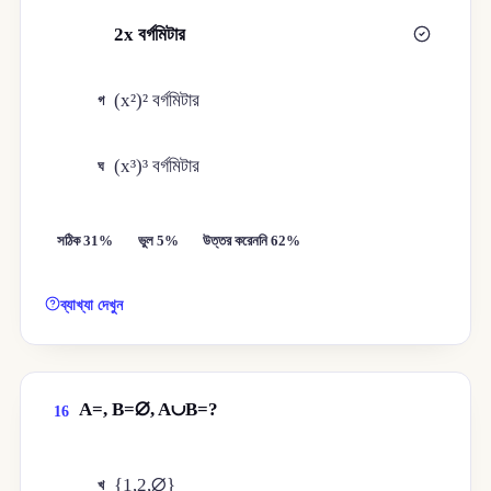
2x বর্গমিটার
খ
(x²)² বর্গমিটার
গ
(x³)³ বর্গমিটার
ঘ
সঠিক 31%
ভুল 5%
উত্তর করেননি 62%
ব্যাখ্যা দেখুন
A=, B=∅, A∪B=?
16
{1,2,∅}
খ