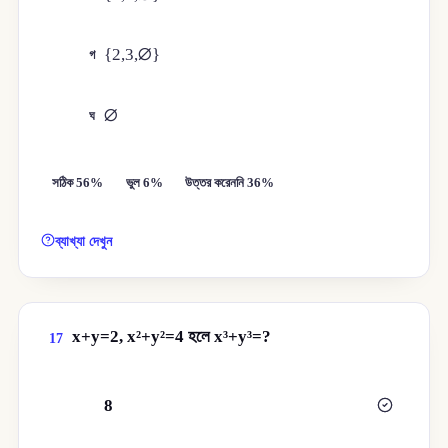
{2,3,∅}
গ
∅
ঘ
সঠিক 56%
ভুল 6%
উত্তর করেননি 36%
ব্যাখ্যা দেখুন
x+y=2, x²+y²=4 হলে x³+y³=?
17
8
ক