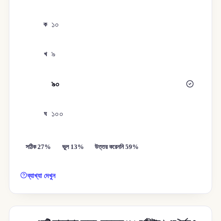
১০
ক
৯
খ
৯০
গ
১০০
ঘ
সঠিক 27%
ভুল 13%
উত্তর করেননি 59%
ব্যাখ্যা দেখুন