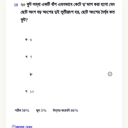
২০ ফুট লম্বা একটি বাঁশ এমনভাবে কেটে দু’ভাগ করা হলো যেন
10
ছোট অংশ বড় অংশের দুই তৃতীয়াংশ হয়, ছোট অংশের দৈর্ঘ্য কত
ফুট?
৬
ক
৭
খ
৮
গ
১০
ঘ
সঠিক 50%
ভুল 3%
উত্তর করেননি 46%
ব্যাখ্যা দেখুন