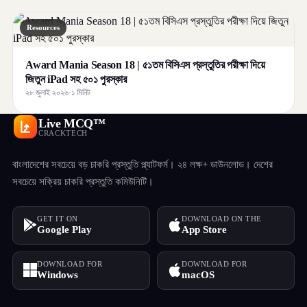
Resources
Award Mania Season 18 | ৫১তম বিসিএস প্রস্তুতির পরীক্ষা দিয়ে
জিতুন iPad সহ ৫০১ পুরস্কার
২৮ জুলাই ২০২৬
·
১ মিনিট
Live MCQ™
CRACKTECH
বাংলাদেশের সবচেয়ে বড় চাকরি প্রস্তুতি প্ল্যাটফর্ম। ২৪ লক্ষ+ ডাউনলোড। দেশের
সবচেয়ে সক্রিয় চাকরি প্রস্তুতি কমিউনিটি।
GET IT ON
DOWNLOAD ON THE
Google Play
App Store
DOWNLOAD FOR
DOWNLOAD FOR
Windows
macOS