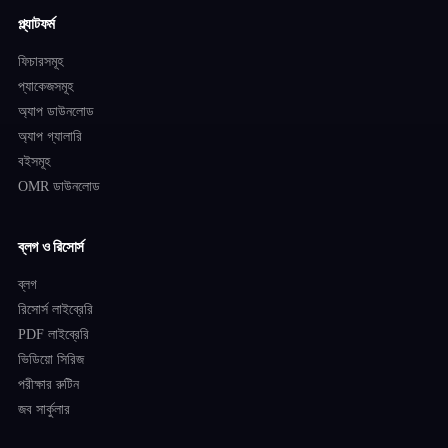
প্ল্যাটফর্ম
ফিচারসমূহ
প্যাকেজসমূহ
অ্যাপ ডাউনলোড
অ্যাপ গ্যালারি
বইসমূহ
OMR ডাউনলোড
ব্লগ ও রিসোর্স
ব্লগ
রিসোর্স লাইব্রেরি
PDF লাইব্রেরি
ভিডিয়ো সিরিজ
পরীক্ষার রুটিন
জব সার্কুলার