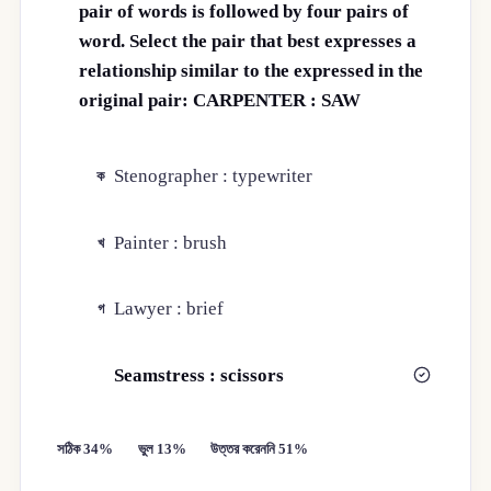
pair of words is followed by four pairs of
word. Select the pair that best expresses a
relationship similar to the expressed in the
original pair: CARPENTER : SAW
Stenographer : typewriter
ক
Painter : brush
খ
Lawyer : brief
গ
Seamstress : scissors
ঘ
সঠিক 34%
ভুল 13%
উত্তর করেননি 51%