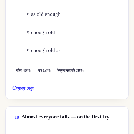
as old enough
খ
enough old
গ
enough old as
ঘ
সঠিক 46%
ভুল 13%
উত্তর করেননি 39%
ব্যাখ্যা দেখুন
Almost everyone fails — on the first try.
18