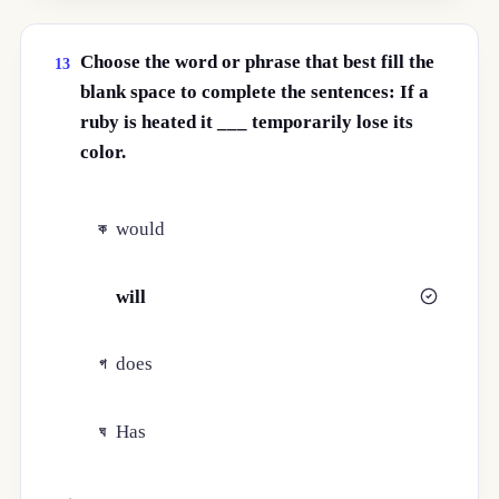
Choose the word or phrase that best fill the
13
blank space to complete the sentences: If a
ruby is heated it ___ temporarily lose its
color.
would
ক
will
খ
does
গ
Has
ঘ