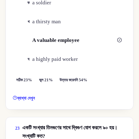
a soldier
ক
a thirsty man
খ
A valuable employee
গ
a highly paid worker
ঘ
সঠিক 23%
ভুল 21%
উত্তর করেননি 54%
ব্যাখ্যা দেখুন
একটি সংখ্যার তিনগুণের সাথে দ্বিগুণ যোগ করলে ৯০ হয়।
23
সংখ্যাটি কত?