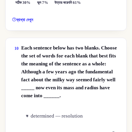
সঠিক 30%
ভুল 7%
উত্তর করেননি 61%
ব্যাখ্যা দেখুন
Each sentence below has two blanks. Choose
10
the set of words for each blank that best fits
the meaning of the sentence as a whole:
Although a few years ago the fundamental
fact about the milky way seemed fairly well
_____ now even its mass and radius have
come into ______.
determined — resolution
ক