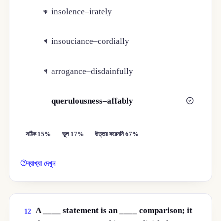
insolence–irately
ক
insouciance–cordially
খ
arrogance–disdainfully
গ
querulousness–affably
ঘ
সঠিক 15%
ভুল 17%
উত্তর করেননি 67%
ব্যাখ্যা দেখুন
A ____ statement is an ____ comparison; it
12