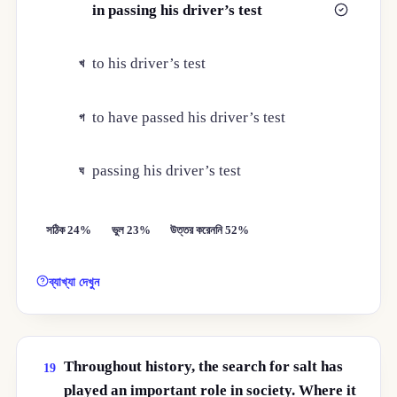
in passing his driver’s test
ক
to his driver’s test
খ
to have passed his driver’s test
গ
passing his driver’s test
ঘ
সঠিক 24%
ভুল 23%
উত্তর করেননি 52%
ব্যাখ্যা দেখুন
Throughout history, the search for salt has
19
played an important role in society. Where it