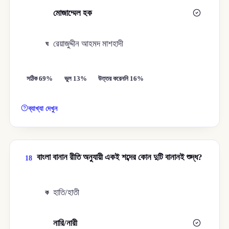
মোজাম্মেল হক
গ
রেয়াজুদ্দীন আহমদ মাশহাদী
ঘ
সঠিক 69%
ভুল 13%
উত্তর করেননি 16%
ব্যাখ্যা দেখুন
বাংলা বানান রীতি অনুযায়ী একই শব্দের কোন দুটি বানানই শুদ্ধ?
18
হাতি/হাতী
ক
নারি/নারী
খ