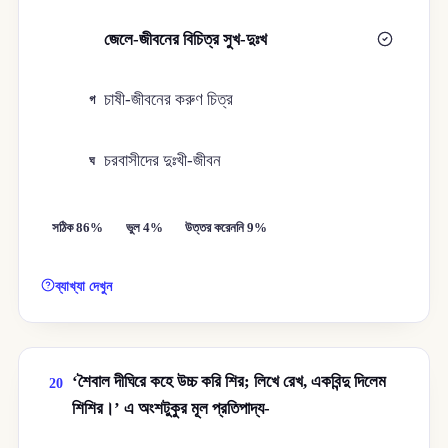
জেলে-জীবনের বিচিত্র সুখ-দুঃখ
খ
চাষী-জীবনের করুণ চিত্র
গ
চরবাসীদের দুঃখী-জীবন
ঘ
সঠিক 86%
ভুল 4%
উত্তর করেননি 9%
ব্যাখ্যা দেখুন
‘শৈবাল দীঘিরে কহে উচ্চ করি শির; লিখে রেখ, একবিন্দু দিলেম
20
শিশির।’ এ অংশটুকুর মূল প্রতিপাদ্য-