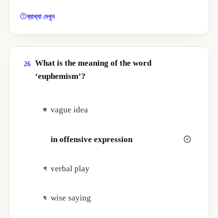
ব্যাখ্যা দেখুন
What is the meaning of the word
26
‘euphemism’?
vague idea
ক
in offensive expression
খ
verbal play
গ
wise saying
ঘ