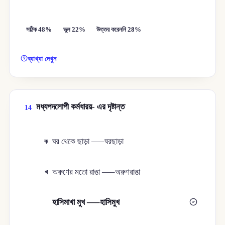
সঠিক 48%
ভুল 22%
উত্তর করেননি 28%
ব্যাখ্যা দেখুন
মধ্যপদলোপী কর্মধারয়- এর দৃষ্টান্ত
14
ঘর থেকে ছাড়া —–ঘরছাড়া
ক
অরুণের মতো রাঙা —–অরুণরাঙা
খ
হাসিমাখা মুখ —–হাসিমুখ
গ