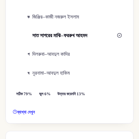
জিঞ্জির–কাজী নজরুল ইসলাম
ক
সাত সাগরের মাঝি–ফররুখ আহমদ
খ
দিলরুবা–আবদুল কাদির
গ
নূরনামা–আবদুল হাকিম
ঘ
সঠিক 79%
ভুল 6%
উত্তর করেননি 13%
ব্যাখ্যা দেখুন