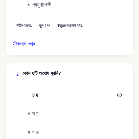
পরমুখাপেক্ষী
ঘ
সঠিক 90%
ভুল 4%
উত্তর করেননি 5%
ব্যাখ্যা দেখুন
কোন দুটি অঘোষ ধ্বনি?
2
চ ছ
ক
ড ঢ
খ
ব ভ
গ