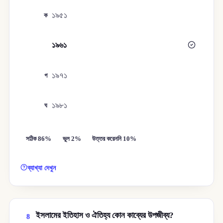
১৯৫১
ক
১৯৬১
খ
১৯৭১
গ
১৯৮১
ঘ
সঠিক 86%
ভুল 2%
উত্তর করেননি 10%
ব্যাখ্যা দেখুন
ইসলামের ইতিহাস ও ঐতিহ্য কোন কাব্যের উপজীব্য?
8