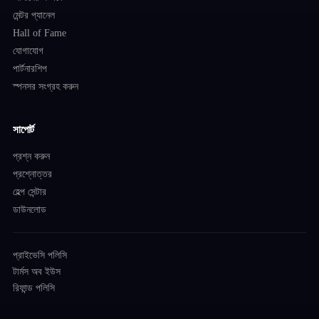
মেন্টর প্যানেল
Hall of Fame
যোগাযোগ
পার্টনারশিপ
স্পনসর সংগ্রহ করুন
সাপোর্ট
প্রশ্ন করুন
প্রশ্নোত্তর
হেল্প সেন্টার
ডাউনলোড
প্রাইভেসি পলিসি
টার্মস অব ইউস
রিফান্ড পলিসি