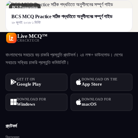
BCS Preparation
BCS MCQ Practice সঠিক পদ্ধতিতে অনুশীলনের সম্পূর্ণ গাইড
২৮ জুলাই ২০২৬
·
১ মিনিট
Live MCQ™
CRACKTECH
বাংলাদেশের সবচেয়ে বড় চাকরি প্রস্তুতি প্ল্যাটফর্ম। ২৪ লক্ষ+ ডাউনলোড। দেশের
সবচেয়ে সক্রিয় চাকরি প্রস্তুতি কমিউনিটি।
GET IT ON
DOWNLOAD ON THE
Google Play
App Store
DOWNLOAD FOR
DOWNLOAD FOR
Windows
macOS
প্ল্যাটফর্ম
ফিচারসমূহ