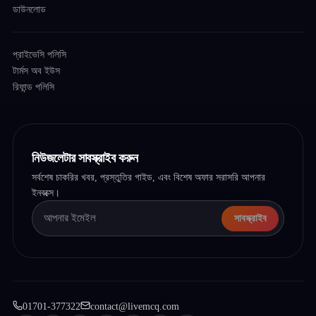
ডাউনলোড
প্রাইভেসি পলিসি
টার্মস অব ইউস
রিফান্ড পলিসি
নিউজলেটার সাবস্ক্রাইব করুন
সর্বশেষ চাকরির খবর, প্রস্তুতির গাইড, এবং বিশেষ অফার সরাসরি আপনার
ইনবক্সে।
সাবস্ক্রাইব
01701-377322
contact@livemcq.com