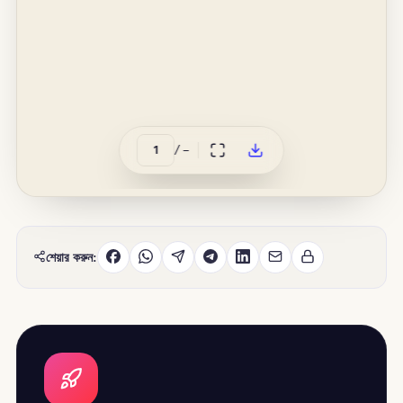
/
–
শেয়ার করুন: