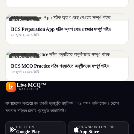
BCS Preparation
BCS Preparation App সঠিক অ্যাপ বেছে নেওয়ার সম্পূর্ণ গাইড
২৮ জুলাই ২০২৬
·
১ মিনিট
BCS Preparation
BCS MCQ Practice সঠিক পদ্ধতিতে অনুশীলনের সম্পূর্ণ গাইড
২৮ জুলাই ২০২৬
·
১ মিনিট
Live MCQ™
CRACKTECH
বাংলাদেশের সবচেয়ে বড় চাকরি প্রস্তুতি প্ল্যাটফর্ম। ২৪ লক্ষ+ ডাউনলোড। দেশের
সবচেয়ে সক্রিয় চাকরি প্রস্তুতি কমিউনিটি।
GET IT ON
DOWNLOAD ON THE
Google Play
App Store