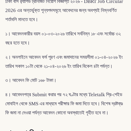
ঢাকা বাস র‌্যাপিড ট্রানজিট নিয়োগ বিজ্ঞপ্তি ২০২৬ - DBRT Job Circular
2026 এর অন্তর্ভুক্ত শূন্যপদসমূহে আবেদনের জন্য অবশ্যই নিম্নবর্ণিত
শর্তাবলি মানতে হবে।
১। আবেদনকারীর বয়স ০১-০৩-২০২৬ তারিখে সর্বনিম্ন ১৮ এবং সর্বোচ্চ ৩২
বছর হতে হবে।
২। অনলাইনে আবেদন ফর্ম পূরণ এবং জমাদানের সময়সীমা ০১-০৪-২০২৬ ইং
তারিখ সকাল ১০টা থেকে ২১-০৪-২০২৬ ইং তারিখ বিকেল ৪টা পর্যন্ত।
৩। আবেদন ফি মোট ১৬৮ টাকা।
৪। আবেদনপত্র Submit করার পর ৭২ ঘণ্টার মধ্যে Teletalk প্রি-পেইড
মোবাইল থেকে SMS এর মাধ্যমে পরীক্ষার ফি জমা দিতে হবে। বিশেষ দ্রষ্টব্যঃ
ফি জমা না দেওয়া পর্যন্ত আবেদন কোনো অবস্থাতেই গৃহীত হবে না।