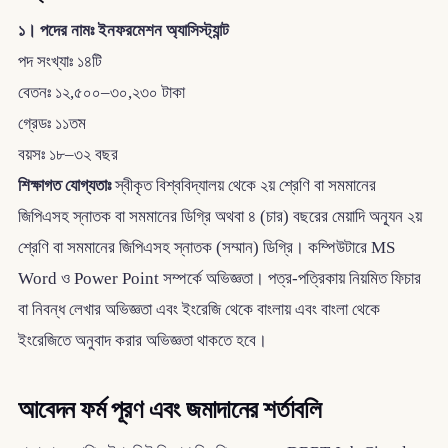
১। পদের নামঃ ইনফরমেশন অ্যাসিস্ট্যান্ট
পদ সংখ্যাঃ ১৪টি
বেতনঃ ১২,৫০০–৩০,২৩০ টাকা
গ্রেডঃ ১১তম
বয়সঃ ১৮–৩২ বছর
শিক্ষাগত যোগ্যতাঃ
স্বীকৃত বিশ্ববিদ্যালয় থেকে ২য় শ্রেণি বা সমমানের
জিপিএসহ স্নাতক বা সমমানের ডিগ্রি অথবা ৪ (চার) বছরের মেয়াদি অন্যূন ২য়
শ্রেণি বা সমমানের জিপিএসহ স্নাতক (সম্মান) ডিগ্রি। কম্পিউটারে MS
Word ও Power Point সম্পর্কে অভিজ্ঞতা। পত্র-পত্রিকায় নিয়মিত ফিচার
বা নিবন্ধ লেখার অভিজ্ঞতা এবং ইংরেজি থেকে বাংলায় এবং বাংলা থেকে
ইংরেজিতে অনুবাদ করার অভিজ্ঞতা থাকতে হবে।
আবেদন ফর্ম পূরণ এবং জমাদানের শর্তাবলি