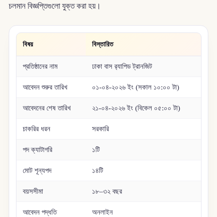
চলমান বিজ্ঞপ্তিগুলো যুক্ত করা হয়।
বিষয়
বিস্তারিত
প্রতিষ্ঠানের নাম
ঢাকা বাস র‌্যাপিড ট্রানজিট
আবেদন শুরুর তারিখ
০১-০৪-২০২৬ ইং (সকাল ১০:০০ টা)
আবেদনের শেষ তারিখ
২১-০৪-২০২৬ ইং (বিকেল ০৫:০০ টা)
চাকরির ধরন
সরকারি
পদ ক্যাটাগরি
১টি
মোট শূন্যপদ
১৪টি
বয়সসীমা
১৮–৩২ বছর
আবেদন পদ্ধতি
অনলাইন