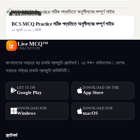
BCS Preparation
BCS MCQ Practice সঠিক পদ্ধতিতে অনুশীলনের সম্পূর্ণ গাইড
২৮ জুলাই ২০২৬
·
১ মিনিট
Live MCQ™
CRACKTECH
বাংলাদেশের সবচেয়ে বড় চাকরি প্রস্তুতি প্ল্যাটফর্ম। ২৪ লক্ষ+ ডাউনলোড। দেশের
সবচেয়ে সক্রিয় চাকরি প্রস্তুতি কমিউনিটি।
GET IT ON
DOWNLOAD ON THE
Google Play
App Store
DOWNLOAD FOR
DOWNLOAD FOR
Windows
macOS
প্ল্যাটফর্ম