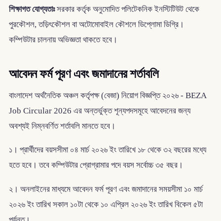
শিক্ষাগত যোগ্যতাঃ
সরকার কর্তৃক অনুমোদিত পলিটেকনিক ইনস্টিটিউট থেকে
পুরকৌশল, তড়িৎকৌশল বা অটোমোবাইল কৌশলে ডিপ্লোমা ডিগ্রি।
কম্পিউটার চালনায় অভিজ্ঞতা থাকতে হবে।
আবেদন ফর্ম পূরণ এবং জমাদানের শর্তাবলি
বাংলাদেশ অর্থনৈতিক অঞ্চল কর্তৃপক্ষ (বেজা) নিয়োগ বিজ্ঞপ্তি ২০২৬ - BEZA
Job Circular 2026 এর অন্তর্ভুক্ত শূন্যপদসমূহে আবেদনের জন্য
অবশ্যই নিম্নবর্ণিত শর্তাবলি মানতে হবে।
১। প্রার্থীদের বয়সসীমা ০৪ মার্চ ২০২৬ ইং তারিখে ১৮ থেকে ৩২ বছরের মধ্যে
হতে হবে। তবে কম্পিউটার প্রোগ্রামার পদে বয়স সর্বোচ্চ ৩৫ বছর।
২। অনলাইনের মাধ্যমে আবেদন ফর্ম পূরণ এবং জমাদানের সময়সীমা ১০ মার্চ
২০২৬ ইং তারিখ সকাল ১০টা থেকে ১০ এপ্রিল ২০২৬ ইং তারিখ বিকেল ৫টা
পর্যন্ত।