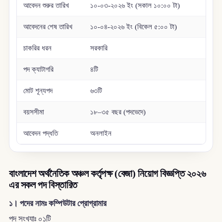
আবেদন শুরুর তারিখ
১০-০৩-২০২৬ ইং (সকাল ১০:০০ টা)
আবেদনের শেষ তারিখ
১০-০৪-২০২৬ ইং (বিকেল ৫:০০ টা)
চাকরির ধরন
সরকারি
পদ ক্যাটাগরি
৪টি
মোট শূন্যপদ
৬৩টি
বয়সসীমা
১৮–৩৫ বছর (পদভেদে)
আবেদন পদ্ধতি
অনলাইন
বাংলাদেশ অর্থনৈতিক অঞ্চল কর্তৃপক্ষ (বেজা) নিয়োগ বিজ্ঞপ্তি ২০২৬
এর সকল পদ বিস্তারিত
১। পদের নামঃ কম্পিউটার প্রোগ্রামার
পদ সংখ্যাঃ ০১টি