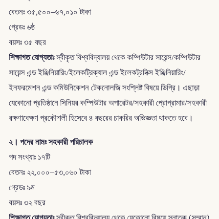
বেতনঃ ৩৫,৫০০–৬৭,০১০ টাকা
গ্রেডঃ ৬ষ্ঠ
বয়সঃ ৩৫ বছর
শিক্ষাগত যোগ্যতাঃ
স্বীকৃত বিশ্ববিদ্যালয় থেকে কম্পিউটার সায়েন্স/কম্পিউটার
সায়েন্স এন্ড ইঞ্জিনিয়ারিং/ইলেকট্রিক্যাল এন্ড ইলেকট্রনিক্স ইঞ্জিনিয়ারিং/
ইনফরমেশন এন্ড কমিউনিকেশন টেকনোলজি সংশ্লিষ্ট বিষয়ে ডিগ্রি। এছাড়া
যেকোনো প্রতিষ্ঠানে সিনিয়র কম্পিউটার অপারেটর/সহকারী প্রোগ্রামার/সহকারী
রক্ষণাবেক্ষণ প্রকৌশলী হিসেবে ৪ বছরের চাকরির অভিজ্ঞতা থাকতে হবে।
২। পদের নামঃ সহকারী পরিচালক
পদ সংখ্যাঃ ১৭টি
বেতনঃ ২২,০০০–৫৩,০৬০ টাকা
গ্রেডঃ ৯ম
বয়সঃ ৩২ বছর
শিক্ষাগত যোগ্যতাঃ
স্বীকৃত বিশ্ববিদ্যালয় থেকে যেকোনো বিষয়ে স্নাতক (সম্মান)