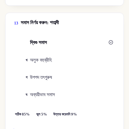
সমাস নির্ণয় করুন: শতাব্দী
13
দ্বিগু সমাস
ক
অলুক বহুব্রীহি
খ
উপপদ তৎপুরুষ
গ
অব্যয়ীভাব সমাস
ঘ
সঠিক 85%
ভুল 5%
উত্তর করেননি 9%