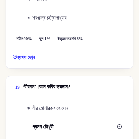
শরৎচন্দ্র চট্রোপাধ্যায়
ঘ
সঠিক 90%
ভুল 1%
উত্তর করেননি 8%
ব্যাখ্যা দেখুন
‘বীরবল’ কোন কবির ছদ্মনাম?
19
মীর মোশাররফ হোসেন
ক
প্রমথ চৌধুরী
খ