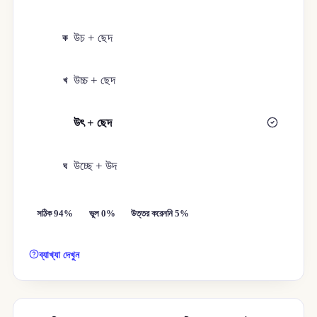
উচ + ছেদ
ক
উচ্চ + ছেদ
খ
উৎ + ছেদ
গ
উচ্ছে + উদ
ঘ
সঠিক 94%
ভুল 0%
উত্তর করেননি 5%
ব্যাখ্যা দেখুন