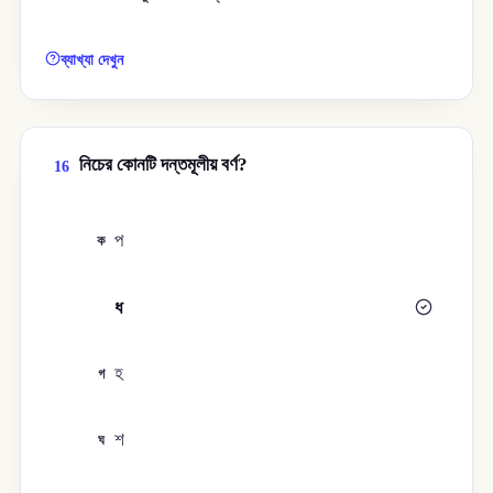
ব্যাখ্যা দেখুন
নিচের কোনটি দন্তমূলীয় বর্ণ?
16
প
ক
ধ
খ
হ
গ
শ
ঘ