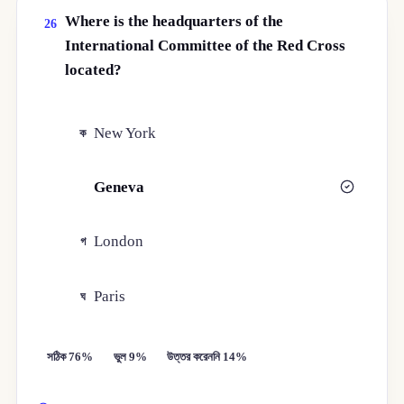
Where is the headquarters of the
26
International Committee of the Red Cross
located?
New York
ক
Geneva
খ
London
গ
Paris
ঘ
সঠিক 76%
ভুল 9%
উত্তর করেননি 14%