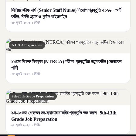
সিনিয়র স্টাফ নার্স (Senior Staff Nurse) নিয়োগ প্রস্তুতি ২০২৬ - স্মার্ট
রুটিন, স্টাডি প্ল্যান ও পূর্ণাঙ্গ গাইডলাইন
২৮ জুলাই ২০২৬
·
১ মিনিট
NTRCA Preparation
১৯তম শিক্ষক নিবন্ধন (NTRCA) পরীক্ষা প্রস্তুতির নতুন রুটিন [জেনারেল
পার্ট]
২৮ জুলাই ২০২৬
·
১ মিনিট
9th-20th Grade Preparation
৯ম–১৩তম গ্রেডের নন-ক্যাডার চাকরির প্রস্তুতি শুরু করুন | 9th-13th
Grade Job Preparation
২৮ জুলাই ২০২৬
·
১ মিনিট