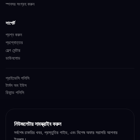
স্পনসর সংগ্রহ করুন
সাপোর্ট
প্রশ্ন করুন
প্রশ্নোত্তর
হেল্প সেন্টার
ডাউনলোড
প্রাইভেসি পলিসি
টার্মস অব ইউস
রিফান্ড পলিসি
নিউজলেটার সাবস্ক্রাইব করুন
সর্বশেষ চাকরির খবর, প্রস্তুতির গাইড, এবং বিশেষ অফার সরাসরি আপনার
ইনবক্সে।