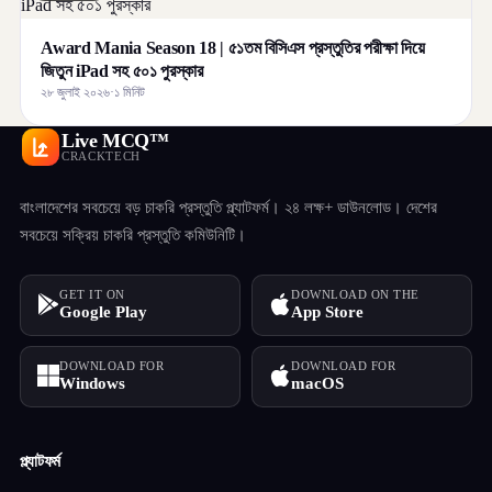
Award Mania Season 18 | ৫১তম বিসিএস প্রস্তুতির পরীক্ষা দিয়ে
জিতুন iPad সহ ৫০১ পুরস্কার
২৮ জুলাই ২০২৬
·
১ মিনিট
Live MCQ™
CRACKTECH
বাংলাদেশের সবচেয়ে বড় চাকরি প্রস্তুতি প্ল্যাটফর্ম। ২৪ লক্ষ+ ডাউনলোড। দেশের
সবচেয়ে সক্রিয় চাকরি প্রস্তুতি কমিউনিটি।
GET IT ON
DOWNLOAD ON THE
Google Play
App Store
DOWNLOAD FOR
DOWNLOAD FOR
Windows
macOS
প্ল্যাটফর্ম