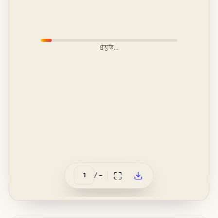
প্রস্তুতি…
/
–