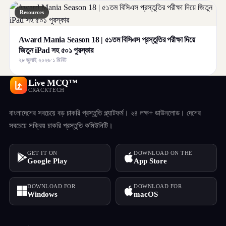
Resources
Award Mania Season 18 | ৫১তম বিসিএস প্রস্তুতির পরীক্ষা দিয়ে
জিতুন iPad সহ ৫০১ পুরস্কার
২৮ জুলাই ২০২৬
·
১ মিনিট
Live MCQ™
CRACKTECH
বাংলাদেশের সবচেয়ে বড় চাকরি প্রস্তুতি প্ল্যাটফর্ম। ২৪ লক্ষ+ ডাউনলোড। দেশের
সবচেয়ে সক্রিয় চাকরি প্রস্তুতি কমিউনিটি।
GET IT ON
DOWNLOAD ON THE
Google Play
App Store
DOWNLOAD FOR
DOWNLOAD FOR
Windows
macOS