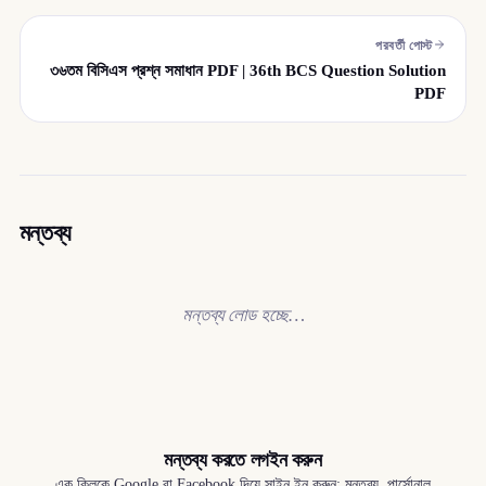
পরবর্তী পোস্ট
৩৬তম বিসিএস প্রশ্ন সমাধান PDF | 36th BCS Question Solution
PDF
মন্তব্য
মন্তব্য লোড হচ্ছে…
মন্তব্য করতে লগইন করুন
এক ক্লিকে Google বা Facebook দিয়ে সাইন ইন করুন; মন্তব্য, পার্সোনাল