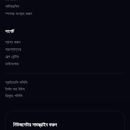
পার্টনারশিপ
স্পনসর সংগ্রহ করুন
সাপোর্ট
প্রশ্ন করুন
প্রশ্নোত্তর
হেল্প সেন্টার
ডাউনলোড
প্রাইভেসি পলিসি
টার্মস অব ইউস
রিফান্ড পলিসি
নিউজলেটার সাবস্ক্রাইব করুন