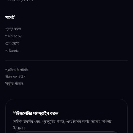
সাপোর্ট
প্রশ্ন করুন
প্রশ্নোত্তর
হেল্প সেন্টার
ডাউনলোড
প্রাইভেসি পলিসি
টার্মস অব ইউস
রিফান্ড পলিসি
নিউজলেটার সাবস্ক্রাইব করুন
সর্বশেষ চাকরির খবর, প্রস্তুতির গাইড, এবং বিশেষ অফার সরাসরি আপনার
ইনবক্সে।