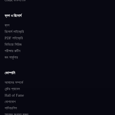
OMR ডাউনলোড
ব্লগ ও রিসোর্স
ব্লগ
রিসোর্স লাইব্রেরি
PDF লাইব্রেরি
ভিডিয়ো সিরিজ
পরীক্ষার রুটিন
জব সার্কুলার
কোম্পানি
আমাদের সম্পর্কে
মেন্টর প্যানেল
Hall of Fame
যোগাযোগ
পার্টনারশিপ
স্পনসর সংগ্রহ করুন