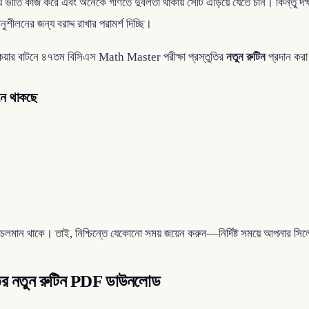
ে ভীতি কাজ করে এবং অনেকে গণিতে দুর্বলতা থাকায় সেটি এড়িয়ে যেতে চান। কিন্তু দক্
ীলনের জন্য বরাদ্দ রাখার পরামর্শ দিচ্ছি।
কেয়ার বাটনে ৪৭তম বিসিএস Math Master পরীক্ষা প্রস্তুতির
নতুন রুটিন
প্রদান কর
নে থাকছে
চলমান থাকে। তাই, নিশ্চিন্তে যেকোনো সময় জয়েন করুন—নির্দিষ্ট সময়ে আপনার সিল
ির নতুন রুটিন PDF ডাউনলোড