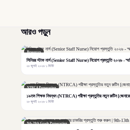
আরও পড়ুন
Resources
সিনিয়র স্টাফ নার্স (Senior Staff Nurse) নিয়োগ প্রস্তুতি ২০২৬ - স্মার্ট র
২৮ জুলাই ২০২৬
·
১ মিনিট
NTRCA Preparation
১৯তম শিক্ষক নিবন্ধন (NTRCA) পরীক্ষা প্রস্তুতির নতুন রুটিন [জেনারেল 
২৮ জুলাই ২০২৬
·
১ মিনিট
9th-20th Grade Preparation