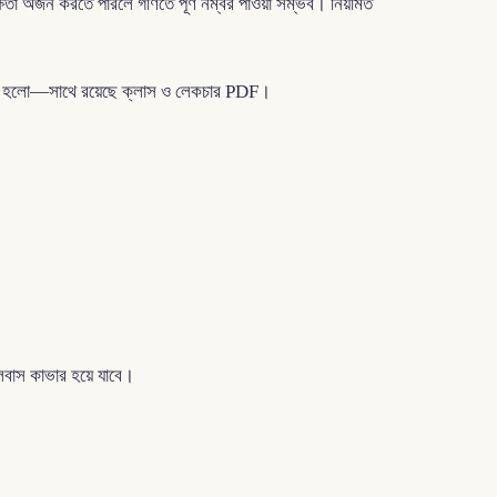
ষতা অর্জন করতে পারলে গণিতে পূর্ণ নম্বর পাওয়া সম্ভব। নিয়মিত
া হলো—সাথে রয়েছে ক্লাস ও লেকচার PDF।
েবাস কাভার হয়ে যাবে।