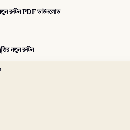
র নতুন রুটিন PDF ডাউনলোড
তুতির নতুন রুটিন
ন