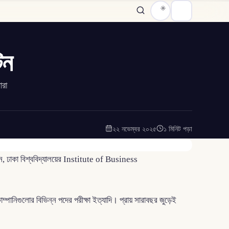
িন
ারা
২২ নভেম্বর ২০২৫
১ মিনিট পড়া
 ঢাকা বিশ্ববিদ্যালয়ের Institute of Business
োম্পানিগুলোর বিভিন্ন পদের পরীক্ষা ইত্যাদি। প্রায় সারাবছর জুড়েই