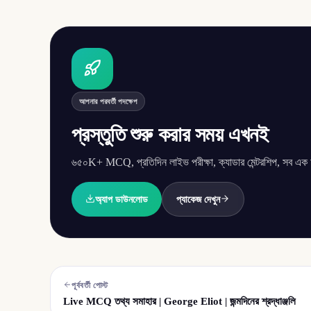
আপনার পরবর্তী পদক্ষেপ
প্রস্তুতি শুরু করার সময় এখনই
৬৫০K+ MCQ, প্রতিদিন লাইভ পরীক্ষা, ক্যাডার মেন্টরশিপ, সব এক অ্
অ্যাপ ডাউনলোড
প্যাকেজ দেখুন
পূর্ববর্তী পোস্ট
Live MCQ তথ্য সমাহার | George Eliot | জন্মদিনের শ্রদ্ধাঞ্জলি