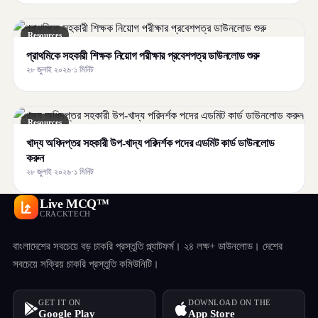
Resources
প্রাথমিকে সহকারী শিক্ষক নিয়োগ পরীক্ষার প্রবেশপত্র ডাউনলোড শুরু
২৮ জুলাই ২০২৬
·
১ মিনিট
Resources
খাদ্য অধিদপ্তর সহকারী উপ-খাদ্য পরিদর্শক পদের এডমিট কার্ড ডাউনলোড
করুন
২৮ জুলাই ২০২৬
·
১ মিনিট
Live MCQ™
CRACKTECH
বাংলাদেশের সবচেয়ে বড় চাকরি প্রস্তুতি প্ল্যাটফর্ম। ২৪ লক্ষ+ ডাউনলোড। দেশের
সবচেয়ে সক্রিয় চাকরি প্রস্তুতি কমিউনিটি।
GET IT ON
DOWNLOAD ON THE
Google Play
App Store