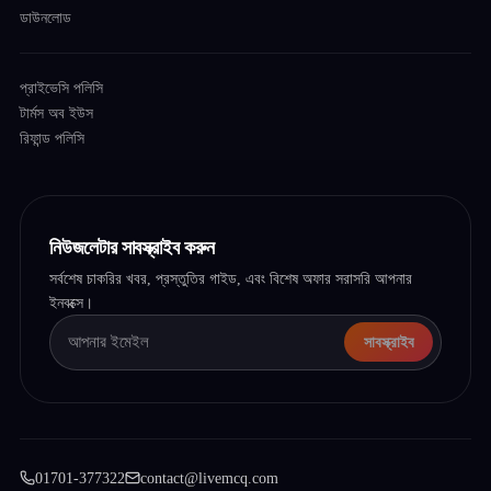
ডাউনলোড
প্রাইভেসি পলিসি
টার্মস অব ইউস
রিফান্ড পলিসি
নিউজলেটার সাবস্ক্রাইব করুন
সর্বশেষ চাকরির খবর, প্রস্তুতির গাইড, এবং বিশেষ অফার সরাসরি আপনার
ইনবক্সে।
সাবস্ক্রাইব
01701-377322
contact@livemcq.com