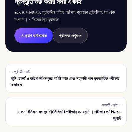
প্রস্তুতি শুরু করার সময় এখনই
৬৫০K+ MCQ, প্রতিদিন লাইভ পরীক্ষা, ক্যাডার মেন্টরশিপ, সব এক
অ্যাপে। ৭ দিনের ফ্রি ট্রায়াল।
অ্যাপ ডাউনলোড
প্যাকেজ দেখুন
পূর্ববর্তী পোস্ট
ভূমি রেকর্ড ও জরিপ অধিদপ্তর কপিষ্ট কাম বেঞ্চ সহকারী পদে ব্যবহারিক পরীক্ষার
ফলাফল
পরবর্তী পোস্ট
৪৮তম বিসিএস স্বাস্থ্য প্রিলিমিনারি পরীক্ষার সময়সূচি । পরীক্ষার তারিখ- ১৮
জুলাই