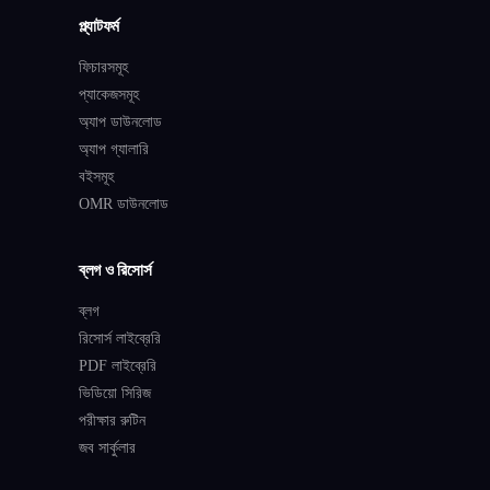
প্ল্যাটফর্ম
ফিচারসমূহ
প্যাকেজসমূহ
অ্যাপ ডাউনলোড
অ্যাপ গ্যালারি
বইসমূহ
OMR ডাউনলোড
ব্লগ ও রিসোর্স
ব্লগ
রিসোর্স লাইব্রেরি
PDF লাইব্রেরি
ভিডিয়ো সিরিজ
পরীক্ষার রুটিন
জব সার্কুলার