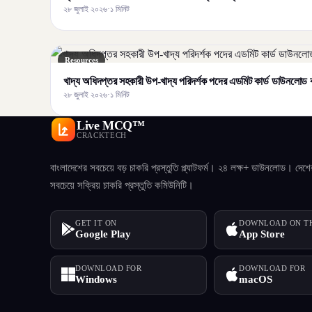
২৮ জুলাই ২০২৬
·
১ মিনিট
Resources
খাদ্য অধিদপ্তর সহকারী উপ-খাদ্য পরিদর্শক পদের এডমিট কার্ড ডাউনলোড 
২৮ জুলাই ২০২৬
·
১ মিনিট
Live MCQ™
CRACKTECH
বাংলাদেশের সবচেয়ে বড় চাকরি প্রস্তুতি প্ল্যাটফর্ম। ২৪ লক্ষ+ ডাউনলোড। দেশে
সবচেয়ে সক্রিয় চাকরি প্রস্তুতি কমিউনিটি।
GET IT ON
DOWNLOAD ON T
Google Play
App Store
DOWNLOAD FOR
DOWNLOAD FOR
Windows
macOS