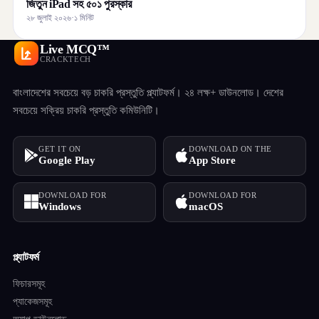
জিতুন iPad সহ ৫০১ পুরস্কার
২৮ জুলাই ২০২৬
·
১ মিনিট
Live MCQ™
CRACKTECH
বাংলাদেশের সবচেয়ে বড় চাকরি প্রস্তুতি প্ল্যাটফর্ম। ২৪ লক্ষ+ ডাউনলোড। দেশের
সবচেয়ে সক্রিয় চাকরি প্রস্তুতি কমিউনিটি।
GET IT ON
DOWNLOAD ON THE
Google Play
App Store
DOWNLOAD FOR
DOWNLOAD FOR
Windows
macOS
প্ল্যাটফর্ম
ফিচারসমূহ
প্যাকেজসমূহ