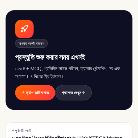
আপনার পরবর্তী পদক্ষেপ
প্রস্তুতি শুরু করার সময় এখনই
৬৫০K+ MCQ, প্রতিদিন লাইভ পরীক্ষা, ক্যাডার মেন্টরশিপ, সব এক
অ্যাপে। ৭ দিনের ফ্রি ট্রায়াল।
অ্যাপ ডাউনলোড
প্যাকেজ দেখুন
পূর্ববর্তী পোস্ট
১৮তম শিক্ষক নিবন্ধন লিখিত পরীক্ষার প্রশ্ন | 18th NTRCA Written