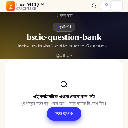
Live MCQ™
CRACKTECH
সকল ব্লগ
ক্যাটাগরি
bscic-question-bank
bscic-question-bank সম্পর্কিত সব ব্লগ পোস্ট এক জায়গায়।
০ টি ব্লগ
এই ক্যাটাগরিতে এখনো কোনো ব্লগ নেই
খুব শীঘ্রই নতুন ব্লগ যোগ হবে। অন্য ক্যাটাগরি দেখে নিন।
সকল ব্লগ