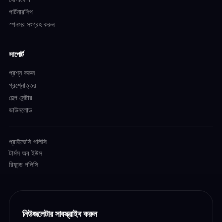
পার্টনারশিপ
স্পনসর সংগ্রহ করুন
সাপোর্ট
প্রশ্ন করুন
প্রশ্নোত্তর
হেল্প সেন্টার
ডাউনলোড
প্রাইভেসি পলিসি
টার্মস অব ইউস
রিফান্ড পলিসি
নিউজলেটার সাবস্ক্রাইব করুন