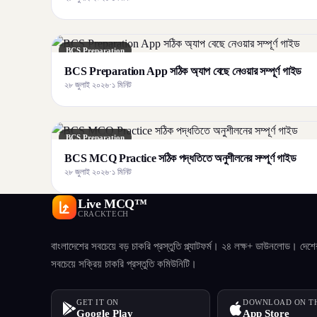
BCS Preparation
BCS Preparation App সঠিক অ্যাপ বেছে নেওয়ার সম্পূর্ণ গাইড
২৮ জুলাই ২০২৬
·
১ মিনিট
BCS Preparation
BCS MCQ Practice সঠিক পদ্ধতিতে অনুশীলনের সম্পূর্ণ গাইড
২৮ জুলাই ২০২৬
·
১ মিনিট
Live MCQ™
CRACKTECH
বাংলাদেশের সবচেয়ে বড় চাকরি প্রস্তুতি প্ল্যাটফর্ম। ২৪ লক্ষ+ ডাউনলোড। দেশে
সবচেয়ে সক্রিয় চাকরি প্রস্তুতি কমিউনিটি।
GET IT ON
DOWNLOAD ON T
Google Play
App Store