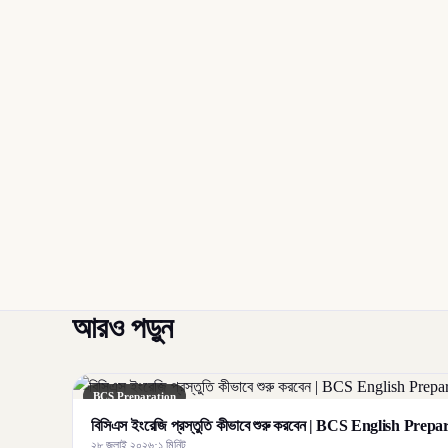
আরও পড়ুন
BCS Preparation
বিসিএস ইংরেজি প্রস্তুতি কীভাবে শুরু করবেন | BCS English Prep
২৮ জুলাই ২০২৬
·
১ মিনিট