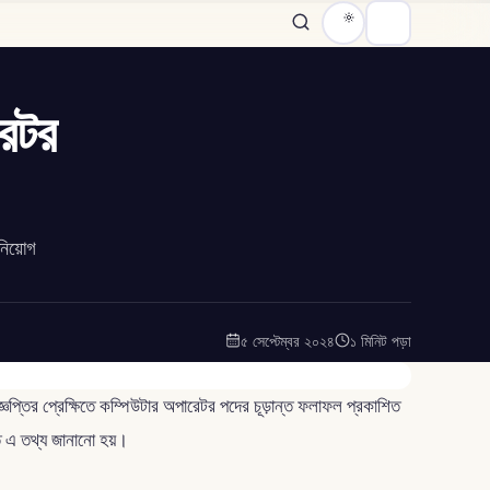
রেটর
নিয়োগ
৫ সেপ্টেম্বর ২০২৪
১ মিনিট পড়া
্ঞপ্তির প্রেক্ষিতে কম্পিউটার অপারেটর পদের চূড়ান্ত ফলাফল প্রকাশিত
তে এ তথ্য জানানো হয়।