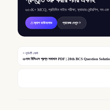
৬৫০K+ MCQ, প্রতিদিন লাইভ পরীক্ষা, ক্যাডার মেন্টরশিপ, সব এক অ্
অ্যাপ ডাউনলোড
প্যাকেজ দেখুন
পূর্ববর্তী পোস্ট
২৮তম বিসিএস প্রশ্ন সমাধান PDF | 28th BCS Question Solut