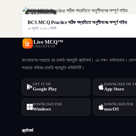
BCS Preparation
BCS MCQ Practice সঠিক পদ্ধতিতে অনুশীলনের সম্পূর্ণ গাইড
২৮ জুলাই ২০২৬
·
১ মিনিট
Live MCQ™
CRACKTECH
বাংলাদেশের সবচেয়ে বড় চাকরি প্রস্তুতি প্ল্যাটফর্ম। ২৪ লক্ষ+ ডাউনলোড। দেশে
সবচেয়ে সক্রিয় চাকরি প্রস্তুতি কমিউনিটি।
GET IT ON
DOWNLOAD ON T
Google Play
App Store
DOWNLOAD FOR
DOWNLOAD FOR
Windows
macOS
প্ল্যাটফর্ম