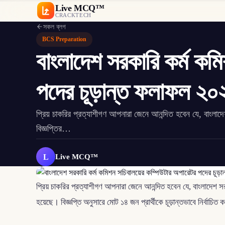
Live MCQ™
CRACKTECH
সকল ব্লগ
BCS Preparation
বাংলাদেশ সরকারি কর্ম কম
পদের চূড়ান্ত ফলাফল ২০
প্রিয় চাকরির প্রত্যাশীগণ আপনারা জেনে আনন্দিত হবেন যে, বাংলাদ
বিজ্ঞপ্তির…
L
Live MCQ™
প্রিয় চাকরির প্রত্যাশীগণ আপনারা জেনে আনন্দিত হবেন যে, বাংলাদেশ সর
হয়েছে। বিজ্ঞপ্তি অনুসারে মোট ১৪ জন প্রার্থীকে চূড়ান্তভাবে নির্বা