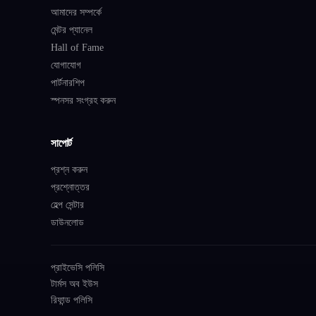
আমাদের সম্পর্কে
মেন্টর প্যানেল
Hall of Fame
যোগাযোগ
পার্টনারশিপ
স্পনসর সংগ্রহ করুন
সাপোর্ট
প্রশ্ন করুন
প্রশ্নোত্তর
হেল্প সেন্টার
ডাউনলোড
প্রাইভেসি পলিসি
টার্মস অব ইউস
রিফান্ড পলিসি