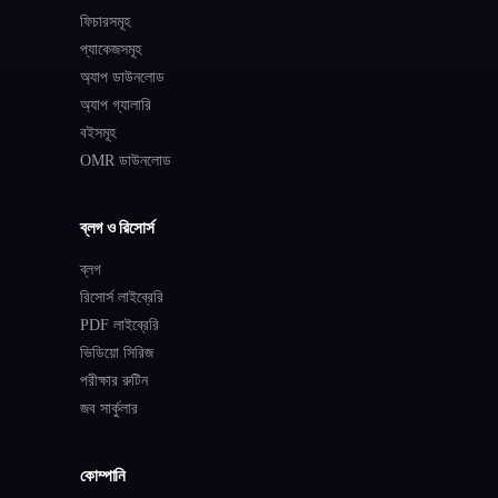
ফিচারসমূহ
প্যাকেজসমূহ
অ্যাপ ডাউনলোড
অ্যাপ গ্যালারি
বইসমূহ
OMR ডাউনলোড
ব্লগ ও রিসোর্স
ব্লগ
রিসোর্স লাইব্রেরি
PDF লাইব্রেরি
ভিডিয়ো সিরিজ
পরীক্ষার রুটিন
জব সার্কুলার
কোম্পানি