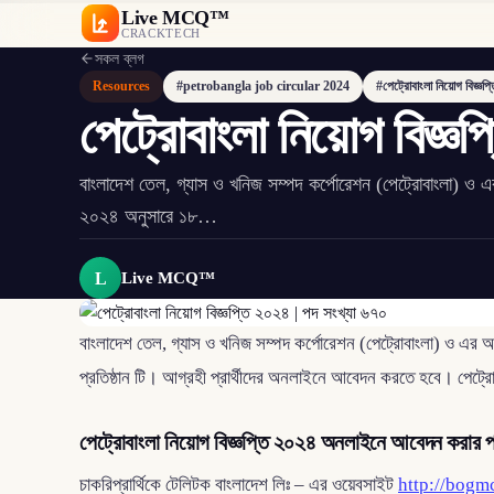
Live MCQ™
CRACKTECH
সকল ব্লগ
Resources
#petrobangla job circular 2024
#পেট্রোবাংলা নিয়োগ বিজ্ঞ
পেট্রোবাংলা নিয়োগ বিজ্ঞ
বাংলাদেশ তেল, গ্যাস ও খনিজ সম্পদ কর্পোরেশন (পেট্রোবাংলা) ও এ
২০২৪ অনুসারে ১৮…
L
Live MCQ™
বাংলাদেশ তেল, গ্যাস ও খনিজ সম্পদ কর্পোরেশন (পেট্রোবাংলা) ও এর অ
প্রতিষ্ঠান টি। আগ্রহী প্রার্থীদের অনলাইনে আবেদন করতে হবে। পেট্র
পেট্রোবাংলা নিয়োগ বিজ্ঞপ্তি ২০২৪ অনলাইনে আবেদন করার প
চাকরিপ্রার্থিকে টেলিটক বাংলাদেশ লিঃ – এর ওয়েবসাইট
http://bogm