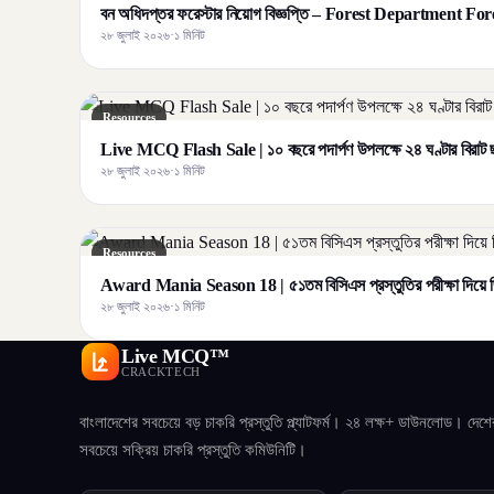
বন অধিদপ্তর ফরেস্টার নিয়োগ বিজ্ঞপ্তি – Forest Department F
২৮ জুলাই ২০২৬
·
১ মিনিট
Resources
Live MCQ Flash Sale | ১০ বছরে পদার্পণ উপলক্ষে ২৪ ঘণ্টার বির
২৮ জুলাই ২০২৬
·
১ মিনিট
Resources
Award Mania Season 18 | ৫১তম বিসিএস প্রস্তুতির পরীক্ষা দিয়ে জ
২৮ জুলাই ২০২৬
·
১ মিনিট
Live MCQ™
CRACKTECH
বাংলাদেশের সবচেয়ে বড় চাকরি প্রস্তুতি প্ল্যাটফর্ম। ২৪ লক্ষ+ ডাউনলোড। দেশে
সবচেয়ে সক্রিয় চাকরি প্রস্তুতি কমিউনিটি।