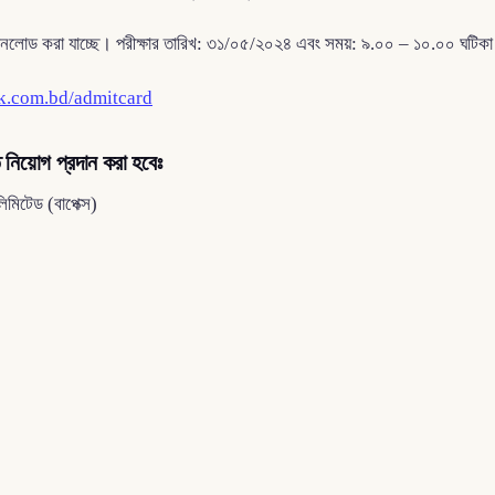
নলোড করা যাচ্ছে। পরীক্ষার তারিখ: ৩১/০৫/২০২৪ এবং সময়: ৯.০০ – ১০.০০ ঘটিক
lk.com.bd/admitcard
 নিয়োগ প্রদান করা হবেঃ
িমিটেড (বাপেক্স)