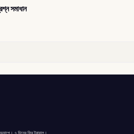
্রশ্ন সমাধান
যাপে। ৭ দিনের ফ্রি ট্রায়াল।