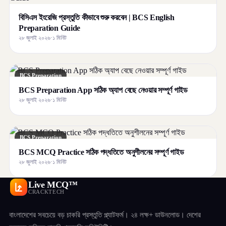
বিসিএস ইংরেজি প্রস্তুতি কীভাবে শুরু করবেন | BCS English
Preparation Guide
২৮ জুলাই ২০২৬
·
১ মিনিট
BCS Preparation
BCS Preparation App সঠিক অ্যাপ বেছে নেওয়ার সম্পূর্ণ গাইড
২৮ জুলাই ২০২৬
·
১ মিনিট
BCS Preparation
BCS MCQ Practice সঠিক পদ্ধতিতে অনুশীলনের সম্পূর্ণ গাইড
২৮ জুলাই ২০২৬
·
১ মিনিট
Live MCQ™
CRACKTECH
বাংলাদেশের সবচেয়ে বড় চাকরি প্রস্তুতি প্ল্যাটফর্ম। ২৪ লক্ষ+ ডাউনলোড। দেশের