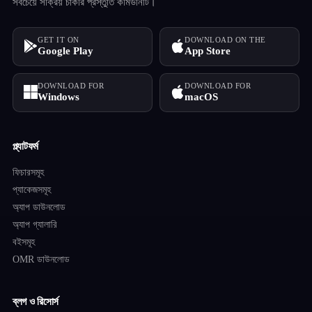
সবচেয়ে সক্রিয় চাকরি প্রস্তুতি কমিউনিটি।
GET IT ON
DOWNLOAD ON THE
Google Play
App Store
DOWNLOAD FOR
DOWNLOAD FOR
Windows
macOS
প্ল্যাটফর্ম
ফিচারসমূহ
প্যাকেজসমূহ
অ্যাপ ডাউনলোড
অ্যাপ গ্যালারি
বইসমূহ
OMR ডাউনলোড
ব্লগ ও রিসোর্স