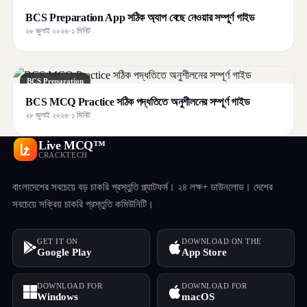
BCS Preparation App সঠিক অ্যাপ বেছে নেওয়ার সম্পূর্ণ গাইড
২৮ জুলাই ২০২৬
·
১ মিনিট
BCS Preparation
BCS MCQ Practice সঠিক পদ্ধতিতে অনুশীলনের সম্পূর্ণ গাইড
২৮ জুলাই ২০২৬
·
১ মিনিট
Live MCQ™
CRACKTECH
বাংলাদেশের সবচেয়ে বড় চাকরি প্রস্তুতি প্ল্যাটফর্ম। ২৪ লক্ষ+ ডাউনলোড। দেশের
সবচেয়ে সক্রিয় চাকরি প্রস্তুতি কমিউনিটি।
GET IT ON
DOWNLOAD ON THE
Google Play
App Store
DOWNLOAD FOR
DOWNLOAD FOR
Windows
macOS