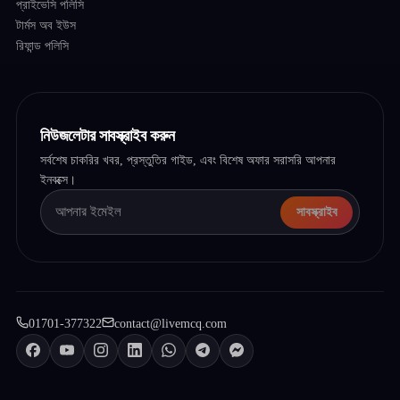
প্রাইভেসি পলিসি
টার্মস অব ইউস
রিফান্ড পলিসি
নিউজলেটার সাবস্ক্রাইব করুন
সর্বশেষ চাকরির খবর, প্রস্তুতির গাইড, এবং বিশেষ অফার সরাসরি আপনার
ইনবক্সে।
সাবস্ক্রাইব
01701-377322
contact@livemcq.com