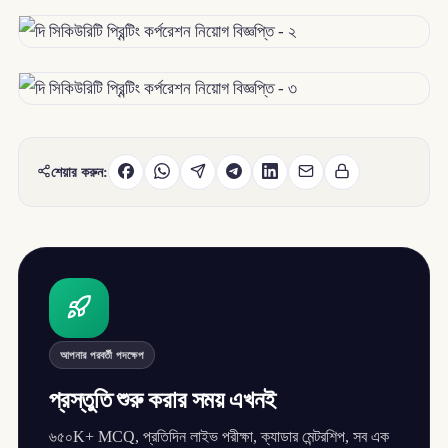
শেয়ার করুন:
আপনার পরবর্তী পদক্ষেপ
প্রস্তুতি শুরু করার সময় এখনই
৬৫০K+ MCQ, প্রতিদিন লাইভ পরীক্ষা, ক্যাডার মেন্টরশিপ, সব এক