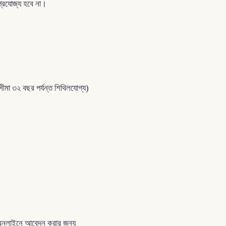
প্রযোজ্য হবে না।
়সসীমা ৩২ বছর পর্যন্ত শিথিলযোগ্য)
ন। অনলাইনে আবেদন করার জন্য