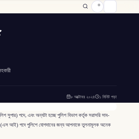
সহকারী
৮ অক্টোবর ২০২৪
১ মিনিট পড়া
িশ সুপার) পদে, এবং অন্যটা হচ্ছে পুলিশ বিভাগ কর্তৃক সরাসরি সাব-
সপেক্টর (এস আই) পদে পুলিশে যোগদানের জন্য আপনাকে তুলনামূলক অনেক