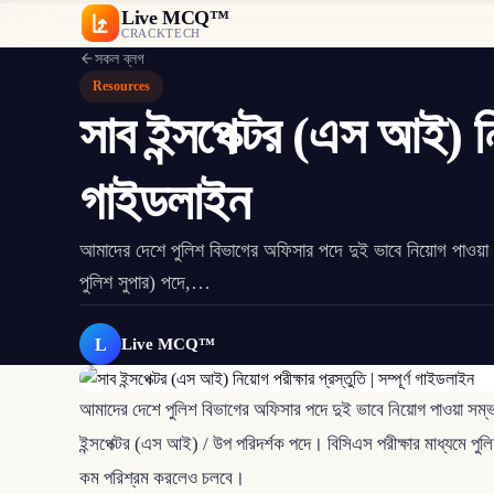
Live MCQ™
CRACKTECH
সকল ব্লগ
Resources
সাব ইন্সপেক্টর (এস আই) নিয়
গাইডলাইন
আমাদের দেশে পুলিশ বিভাগের অফিসার পদে দুই ভাবে নিয়োগ পাওয়া স
পুলিশ সুপার) পদে,…
L
Live MCQ™
আমাদের দেশে পুলিশ বিভাগের অফিসার পদে দুই ভাবে নিয়োগ পাওয়া সম্ভব
ইন্সপেক্টর (এস আই) / উপ পরিদর্শক পদে। বিসিএস পরীক্ষার মাধ্যমে পু
কম পরিশ্রম করলেও চলবে।