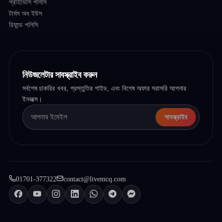
প্রাইভেসি পলিসি
টার্মস অব ইউস
রিফান্ড পলিসি
নিউজলেটার সাবস্ক্রাইব করুন
সর্বশেষ চাকরির খবর, প্রস্তুতির গাইড, এবং বিশেষ অফার সরাসরি আপনার
ইনবক্সে।
সাবস্ক্রাইব
01701-377322
contact@livemcq.com