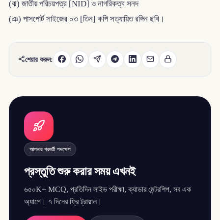
(ঝ) জাতীয় পরিচয়পত্র [NID] ও নাগরিকত্ব সনদ
(ঞ) পাসপোর্ট সাইজের ০৩ [তিন] কপি সত্যায়িত রঙ্গিন ছবি।
শেয়ার করুন:
আপনার পরবর্তী পদক্ষেপ
প্রস্তুতি শুরু করার সময় এখনই
৬৫০K+ MCQ, প্রতিদিন লাইভ পরীক্ষা, ক্যাডার মেন্টরশিপ, সব এক
অ্যাপে। ৭ দিনের ফ্রি ট্রায়াল।