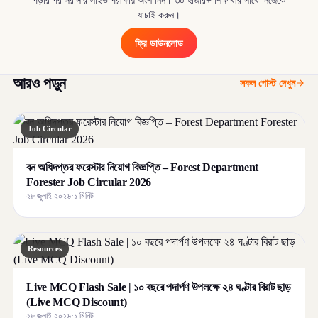
পড়ার পর সরাসরি লাইভ পরীক্ষায় অংশ নিন। ৩০ হাজার+ শিক্ষার্থীর সাথে নিজেকে
যাচাই করুন।
ফ্রি ডাউনলোড
আরও পড়ুন
সকল পোস্ট দেখুন
Job Circular
বন অধিদপ্তর ফরেস্টার নিয়োগ বিজ্ঞপ্তি – Forest Department
Forester Job Circular 2026
২৮ জুলাই ২০২৬
·
১ মিনিট
Resources
Live MCQ Flash Sale | ১০ বছরে পদার্পণ উপলক্ষে ২৪ ঘণ্টার বিরাট ছাড়
(Live MCQ Discount)
২৮ জুলাই ২০২৬
·
১ মিনিট