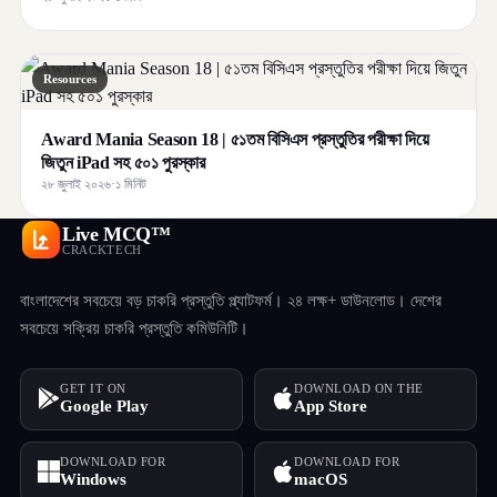
Resources
Award Mania Season 18 | ৫১তম বিসিএস প্রস্তুতির পরীক্ষা দিয়ে
জিতুন iPad সহ ৫০১ পুরস্কার
২৮ জুলাই ২০২৬
·
১ মিনিট
Live MCQ™
CRACKTECH
বাংলাদেশের সবচেয়ে বড় চাকরি প্রস্তুতি প্ল্যাটফর্ম। ২৪ লক্ষ+ ডাউনলোড। দেশের
সবচেয়ে সক্রিয় চাকরি প্রস্তুতি কমিউনিটি।
GET IT ON
DOWNLOAD ON THE
Google Play
App Store
DOWNLOAD FOR
DOWNLOAD FOR
Windows
macOS