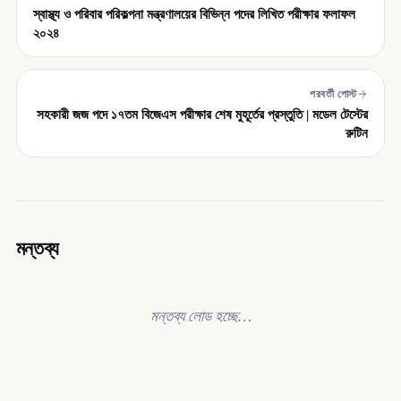
স্বাস্থ্য ও পরিবার পরিকল্পনা মন্ত্রণালয়ের বিভিন্ন পদের লিখিত পরীক্ষার ফলাফল
২০২৪
পরবর্তী পোস্ট
সহকারী জজ পদে ১৭তম বিজেএস পরীক্ষার শেষ মুহূর্তের প্রস্তুতি | মডেল টেস্টের
রুটিন
মন্তব্য
মন্তব্য লোড হচ্ছে…