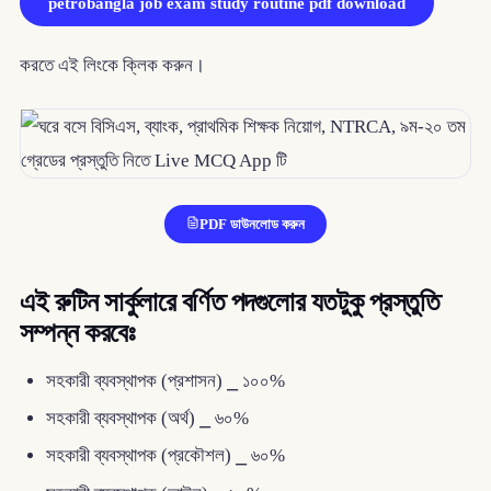
petrobangla job exam study routine pdf download
করতে এই লিংকে ক্লিক করুন।
PDF ডাউনলোড করুন
এই রুটিন সার্কুলারে বর্ণিত পদগুলোর যতটুকু প্রস্তুতি
সম্পন্ন করবেঃ
সহকারী ব্যবস্থাপক (প্রশাসন) ⎯ ১০০%
সহকারী ব্যবস্থাপক (অর্থ) ⎯ ৬০%
সহকারী ব্যবস্থাপক (প্রকৌশল) ⎯ ৬০%