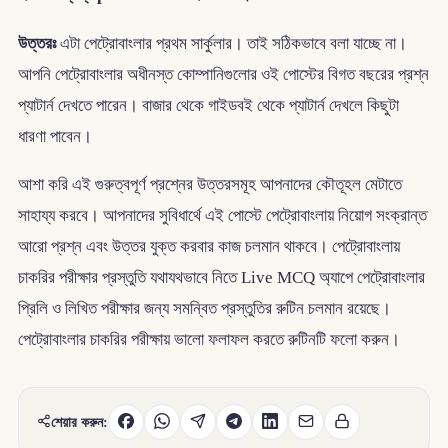
উত্তরঃ
এটা পেট্রোবাংলার প্রথম সার্কুলার। তাই সঠিকভাবে বলা যাচ্ছে না।
আপনি পেট্রোবাংলার অধীনস্ত কোম্পানিগুলোর ওই পোস্টের বিগত বছরের প্রশ্ন
প্যাটার্ন দেখতে পারেন। বাজার থেকে গাইডবই থেকে প্যাটার্ন দেখলে কিছুটা
ধারণা পাবেন।
আশা করি এই গুরুত্বপূর্ণ প্রশ্নের উত্তরসমূহ আপনাদের কৌতূহল মেটাতে
সাহায্য করবে। আপনাদের সুবিধার্থে এই পোস্টে পেট্রোবাংলায় নিয়োগ সংক্রান্ত
আরো প্রশ্ন এবং উত্তর যুক্ত করবার কাজ চলমান থাকবে। পেট্রোবাংলায়
চাকরির পরীক্ষার প্রস্তুতি যথাযথভাবে নিতে Live MCQ অ্যাপে পেট্রোবাংলার
প্রিলি ও লিখিত পরীক্ষার জন্য সমন্বিত প্রস্তুতির রুটিন চলমান রয়েছে।
পেট্রোবাংলার চাকরির পরীক্ষায় ভালো ফলাফল করতে রুটিনটি ফলো করুন।
শেয়ার করুন: