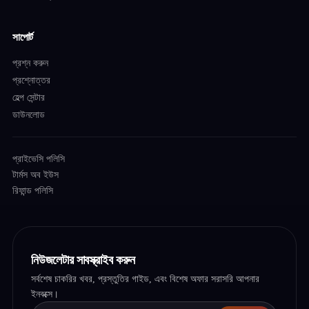
সাপোর্ট
প্রশ্ন করুন
প্রশ্নোত্তর
হেল্প সেন্টার
ডাউনলোড
প্রাইভেসি পলিসি
টার্মস অব ইউস
রিফান্ড পলিসি
নিউজলেটার সাবস্ক্রাইব করুন
সর্বশেষ চাকরির খবর, প্রস্তুতির গাইড, এবং বিশেষ অফার সরাসরি আপনার
ইনবক্সে।