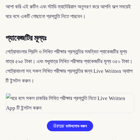
আশা করি এই রুটিন এবং স্টাডি ম্যাটেরিয়াল অনুসরণ করে আপনি অল্প সময়েই
ঘরে বসে একটি গোছানো প্রস্তুতি নিতে পারবেন।
প্যাকেজটির মূল্যঃ
পেট্রোবাংলার প্রিলি ও লিখিত পরীক্ষার প্রস্তুতির সমন্বিত প্যাকেজটির মূল্য
মাত্র ৫৯৫ টাকা। এবং শুধুমাত্র লিখিত পরীক্ষার প্যাকেজটির মূল্য ৩৫০ টাকা।
পেট্রোবাংলা সহ সকল লিখিত পরীক্ষার প্রস্তুতির জন্য Live Written অ্যাাপ
টি ইন্সটল করুন।
PDF ডাউনলোড করুন