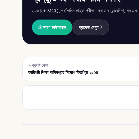
৬৫০K+ MCQ, প্রতিদিন লাইভ পরীক্ষা, ক্যাডার মেন্টরশিপ, সব এক অ্
অ্যাপ ডাউনলোড
প্যাকেজ দেখুন
পূর্ববর্তী পোস্ট
কারিগরি শিক্ষা অধিদপ্তর নিয়োগ বিজ্ঞপ্তি ২০২৪