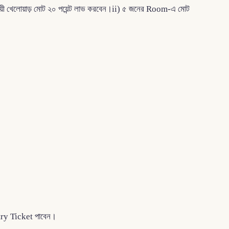
েলোয়াড় মোট ২০ পয়েন্ট লাভ করবেন।ii) ৫ জনের Room-এ মোট
try Ticket পাবেন।