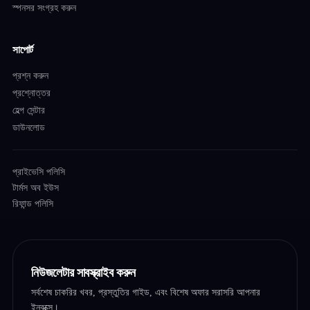
স্পনসর সংগ্রহ করুন
সাপোর্ট
প্রশ্ন করুন
প্রশ্নোত্তর
হেল্প সেন্টার
ডাউনলোড
প্রাইভেসি পলিসি
টার্মস অব ইউস
রিফান্ড পলিসি
নিউজলেটার সাবস্ক্রাইব করুন
সর্বশেষ চাকরির খবর, প্রস্তুতির গাইড, এবং বিশেষ অফার সরাসরি আপনার
ইনবক্সে।