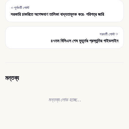
পূর্ববর্তী পোস্ট
সরকারি চাকরিতে অপেক্ষমাণ তালিকা বাধ্যতামূলক করে- পরিপত্র জারি
পরবর্তী পোস্ট
৪৭তম বিসিএস শেষ মুহূর্তের প্রস্তুতির গাইডলাইন
মন্তব্য
মন্তব্য লোড হচ্ছে…