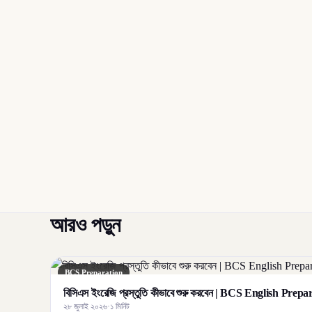
আরও পড়ুন
BCS Preparation
বিসিএস ইংরেজি প্রস্তুতি কীভাবে শুরু করবেন | BCS English Prep
২৮ জুলাই ২০২৬
·
১ মিনিট