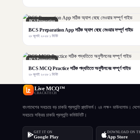
BCS Preparation
BCS Preparation App সঠিক অ্যাপ বেছে নেওয়ার সম্পূর্ণ গাইড
২৮ জুলাই ২০২৬
·
১ মিনিট
BCS Preparation
BCS MCQ Practice সঠিক পদ্ধতিতে অনুশীলনের সম্পূর্ণ গাইড
২৮ জুলাই ২০২৬
·
১ মিনিট
Live MCQ™
CRACKTECH
বাংলাদেশের সবচেয়ে বড় চাকরি প্রস্তুতি প্ল্যাটফর্ম। ২৪ লক্ষ+ ডাউনলোড। দেশে
সবচেয়ে সক্রিয় চাকরি প্রস্তুতি কমিউনিটি।
GET IT ON
DOWNLOAD ON T
Google Play
App Store