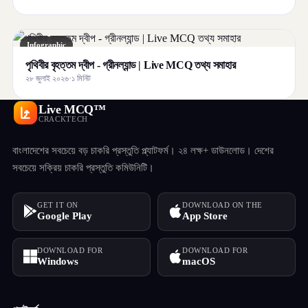
Infographic
পৃথিবীর বৃহত্তম দ্বীপ - গ্রীনল্যান্ড | Live MCQ তথ্য সমাহার
২৮ জুলাই ২০২৬
·
১ মিনিট
Live MCQ™
CRACKTECH
বাংলাদেশের সবচেয়ে বড় চাকরি প্রস্তুতি প্ল্যাটফর্ম। ২৪ লক্ষ+ ডাউনলোড। দেশের
সবচেয়ে সক্রিয় চাকরি প্রস্তুতি কমিউনিটি।
GET IT ON
DOWNLOAD ON THE
Google Play
App Store
DOWNLOAD FOR
DOWNLOAD FOR
Windows
macOS