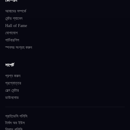
কোম্পানি
আমাদের সম্পর্কে
মেন্টর প্যানেল
Hall of Fame
যোগাযোগ
পার্টনারশিপ
স্পনসর সংগ্রহ করুন
সাপোর্ট
প্রশ্ন করুন
প্রশ্নোত্তর
হেল্প সেন্টার
ডাউনলোড
প্রাইভেসি পলিসি
টার্মস অব ইউস
রিফান্ড পলিসি