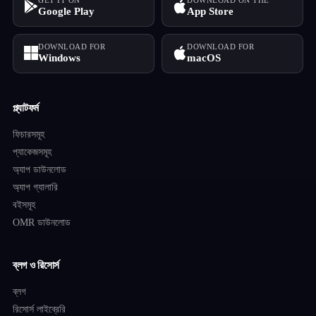
GET IT ON
DOWNLOAD ON THE
Google Play
App Store
DOWNLOAD FOR
DOWNLOAD FOR
Windows
macOS
প্ল্যাটফর্ম
ফিচারসমূহ
প্যাকেজসমূহ
অ্যাপ ডাউনলোড
অ্যাপ গ্যালারি
বইসমূহ
OMR ডাউনলোড
ব্লগ ও রিসোর্স
ব্লগ
রিসোর্স লাইব্রেরি