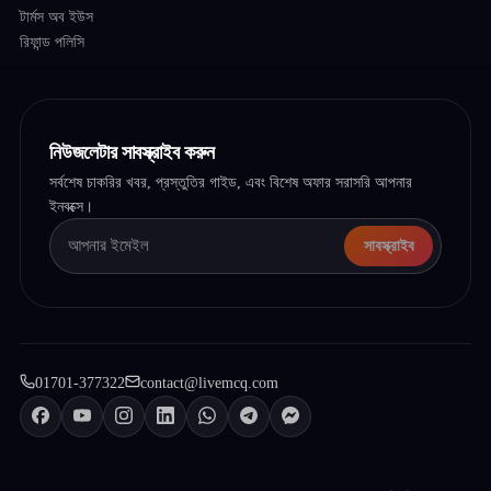
টার্মস অব ইউস
রিফান্ড পলিসি
নিউজলেটার সাবস্ক্রাইব করুন
সর্বশেষ চাকরির খবর, প্রস্তুতির গাইড, এবং বিশেষ অফার সরাসরি আপনার
ইনবক্সে।
সাবস্ক্রাইব
01701-377322
contact@livemcq.com