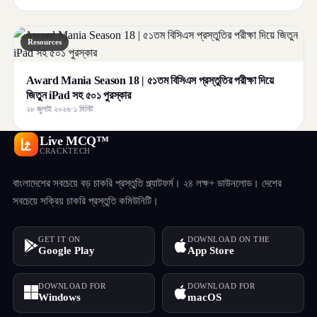
Resources
Award Mania Season 18 | ৫১তম বিসিএস প্রস্তুতির পরীক্ষা দিয়ে
জিতুন iPad সহ ৫০১ পুরস্কার
২৮ জুলাই ২০২৬
·
১ মিনিট
Live MCQ™
CRACKTECH
বাংলাদেশের সবচেয়ে বড় চাকরি প্রস্তুতি প্ল্যাটফর্ম। ২৪ লক্ষ+ ডাউনলোড। দেশের
সবচেয়ে সক্রিয় চাকরি প্রস্তুতি কমিউনিটি।
GET IT ON
DOWNLOAD ON THE
Google Play
App Store
DOWNLOAD FOR
DOWNLOAD FOR
Windows
macOS