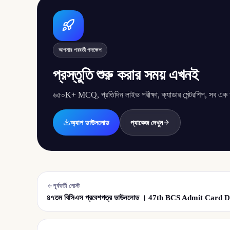
আপনার পরবর্তী পদক্ষেপ
প্রস্তুতি শুরু করার সময় এখনই
৬৫০K+ MCQ, প্রতিদিন লাইভ পরীক্ষা, ক্যাডার মেন্টরশিপ, সব এক অ্
অ্যাপ ডাউনলোড
প্যাকেজ দেখুন
পূর্ববর্তী পোস্ট
৪৭তম বিসিএস প্রবেশপত্র ডাউনলোড । 47th BCS Admit Card