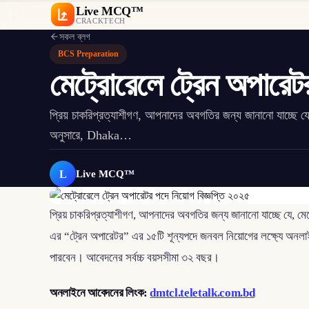
Live MCQ™
CRACKTECH
সকল ব্লগ
BCS Preparation
মেট্রোরেলে ট্রেন অপারেট
প্রিয় চাকরিপ্রত্যাশীগণ, আপনাদের অবগতির জন্য জানানো যাচ্ছে যে
অনুসারে, Dhaka…
L
Live MCQ™
প্রিয় চাকরিপ্রত্যাশীগণ, আপনাদের অবগতির জন্য জানানো যাচ্ছে য
এর “ট্রেন অপারেটর” এর ১৫টি শূন্যপদে জনবল নিয়োগের লক্ষ্যে অনলাই
পারবেন। আবেদনের সর্বচ্চ বয়সসীমা ৩২ বছর।
অনলাইনে আবেদনের লিংক:
dmtcl.teletalk.com.bd