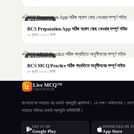
BCS Preparation
BCS Preparation App সঠিক অ্যাপ বেছে নেওয়ার সম্পূর্ণ গাইড
২৮ জুলাই ২০২৬
·
১ মিনিট
BCS Preparation
BCS MCQ Practice সঠিক পদ্ধতিতে অনুশীলনের সম্পূর্ণ গাইড
২৮ জুলাই ২০২৬
·
১ মিনিট
Live MCQ™
CRACKTECH
বাংলাদেশের সবচেয়ে বড় চাকরি প্রস্তুতি প্ল্যাটফর্ম। ২৪ লক্ষ+ ডাউনলোড। দেশে
সবচেয়ে সক্রিয় চাকরি প্রস্তুতি কমিউনিটি।
GET IT ON
DOWNLOAD ON T
Google Play
App Store