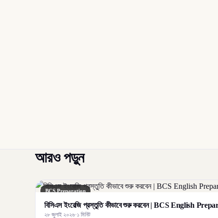
আরও পড়ুন
BCS Preparation
বিসিএস ইংরেজি প্রস্তুতি কীভাবে শুরু করবেন | BCS English Prep
২৮ জুলাই ২০২৬
·
১ মিনিট