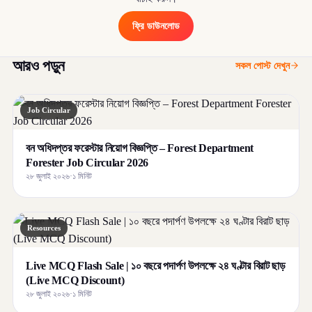
ফ্রি ডাউনলোড
আরও পড়ুন
সকল পোস্ট দেখুন
Job Circular
বন অধিদপ্তর ফরেস্টার নিয়োগ বিজ্ঞপ্তি – Forest Department
Forester Job Circular 2026
২৮ জুলাই ২০২৬
·
১ মিনিট
Resources
Live MCQ Flash Sale | ১০ বছরে পদার্পণ উপলক্ষে ২৪ ঘণ্টার বিরাট ছাড়
(Live MCQ Discount)
২৮ জুলাই ২০২৬
·
১ মিনিট