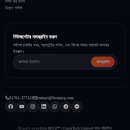
টার্মস অব ইউস
রিফান্ড পলিসি
নিউজলেটার সাবস্ক্রাইব করুন
সর্বশেষ চাকরির খবর, প্রস্তুতির গাইড, এবং বিশেষ অফার সরাসরি আপনার
ইনবক্সে।
সাবস্ক্রাইব
01701-377322
contact@livemcq.com
© ২০১৭–২০২৬ Live MCQ™ | CrackTech Limited দ্বারা পরিচালিত