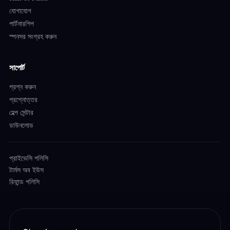
যোগাযোগ
পার্টনারশিপ
স্পনসর সংগ্রহ করুন
সাপোর্ট
প্রশ্ন করুন
প্রশ্নোত্তর
হেল্প সেন্টার
ডাউনলোড
প্রাইভেসি পলিসি
টার্মস অব ইউস
রিফান্ড পলিসি