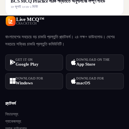
BCS MCQ Practice সঠিক পদ্ধতিতে অনুশীলনের সম্পূর্ণ গাইড
২৮ জুলাই ২০২৬
·
১ মিনিট
Live MCQ™
CRACKTECH
বাংলাদেশের সবচেয়ে বড় চাকরি প্রস্তুতি প্ল্যাটফর্ম। ২৪ লক্ষ+ ডাউনলোড। দেশের
সবচেয়ে সক্রিয় চাকরি প্রস্তুতি কমিউনিটি।
GET IT ON
DOWNLOAD ON THE
Google Play
App Store
DOWNLOAD FOR
DOWNLOAD FOR
Windows
macOS
প্ল্যাটফর্ম
ফিচারসমূহ
প্যাকেজসমূহ
অ্যাপ ডাউনলোড