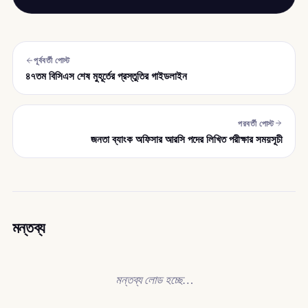
পূর্ববর্তী পোস্ট
৪৭তম বিসিএস শেষ মুহূর্তের প্রস্তুতির গাইডলাইন
পরবর্তী পোস্ট
জনতা ব্যাংক অফিসার আরসি পদের লিখিত পরীক্ষার সময়সূচী
মন্তব্য
মন্তব্য লোড হচ্ছে…