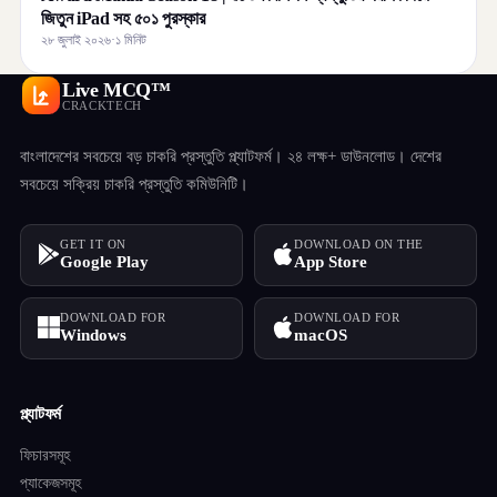
জিতুন iPad সহ ৫০১ পুরস্কার
২৮ জুলাই ২০২৬
·
১ মিনিট
Live MCQ™
CRACKTECH
বাংলাদেশের সবচেয়ে বড় চাকরি প্রস্তুতি প্ল্যাটফর্ম। ২৪ লক্ষ+ ডাউনলোড। দেশের
সবচেয়ে সক্রিয় চাকরি প্রস্তুতি কমিউনিটি।
GET IT ON
DOWNLOAD ON THE
Google Play
App Store
DOWNLOAD FOR
DOWNLOAD FOR
Windows
macOS
প্ল্যাটফর্ম
ফিচারসমূহ
প্যাকেজসমূহ