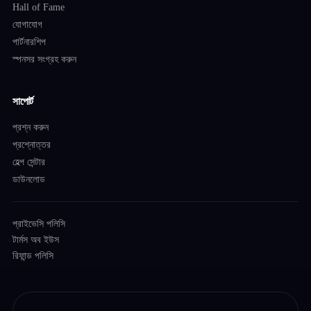
Hall of Fame
যোগাযোগ
পার্টনারশিপ
স্পনসর সংগ্রহ করুন
সাপোর্ট
প্রশ্ন করুন
প্রশ্নোত্তর
হেল্প সেন্টার
ডাউনলোড
প্রাইভেসি পলিসি
টার্মস অব ইউস
রিফান্ড পলিসি