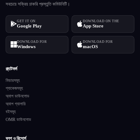
সবচেয়ে সক্রিয় চাকরি প্রস্তুতি কমিউনিটি।
GET IT ON
DOWNLOAD ON THE
Google Play
App Store
DOWNLOAD FOR
DOWNLOAD FOR
Windows
macOS
প্ল্যাটফর্ম
ফিচারসমূহ
প্যাকেজসমূহ
অ্যাপ ডাউনলোড
অ্যাপ গ্যালারি
বইসমূহ
OMR ডাউনলোড
ব্লগ ও রিসোর্স