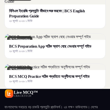
বিসিএস ইংরেজি প্রস্তুতি কীভাবে শুরু করবেন | BCS English
Preparation Guide
২৮ জুলাই ২০২৬
·
১ মিনিট
BCS Preparation
BCS Preparation App সঠিক অ্যাপ বেছে নেওয়ার সম্পূর্ণ গাইড
২৮ জুলাই ২০২৬
·
১ মিনিট
BCS Preparation
BCS MCQ Practice সঠিক পদ্ধতিতে অনুশীলনের সম্পূর্ণ গাইড
২৮ জুলাই ২০২৬
·
১ মিনিট
Live MCQ™
CRACKTECH
বাংলাদেশের সবচেয়ে বড় চাকরি প্রস্তুতি প্ল্যাটফর্ম। ২৪ লক্ষ+ ডাউনলোড। দেশের