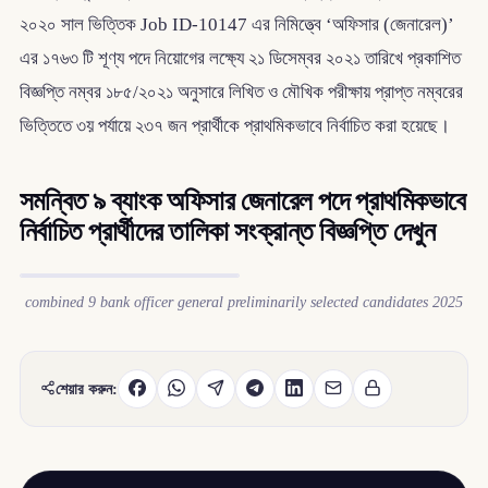
২০২০ সাল ভিত্তিক Job ID-10147 এর নিমিত্ত্বে ‘অফিসার (জেনারেল)’
এর ১৭৬৩ টি শূণ্য পদে নিয়োগের লক্ষ্যে ২১ ডিসেম্বর ২০২১ তারিখে প্রকাশিত
বিজ্ঞপ্তি নম্বর ১৮৫/২০২১ অনুসারে লিখিত ও মৌখিক পরীক্ষায় প্রাপ্ত নম্বরের
ভিত্তিতে ৩য় পর্যায়ে ২৩৭ জন প্রার্থীকে প্রাথমিকভাবে নির্বাচিত করা হয়েছে।
সমন্বিত ৯ ব্যাংক অফিসার জেনারেল পদে প্রাথমিকভাবে
নির্বাচিত প্রার্থীদের তালিকা সংক্রান্ত বিজ্ঞপ্তি দেখুন
combined 9 bank officer general preliminarily selected candidates 2025
শেয়ার করুন: