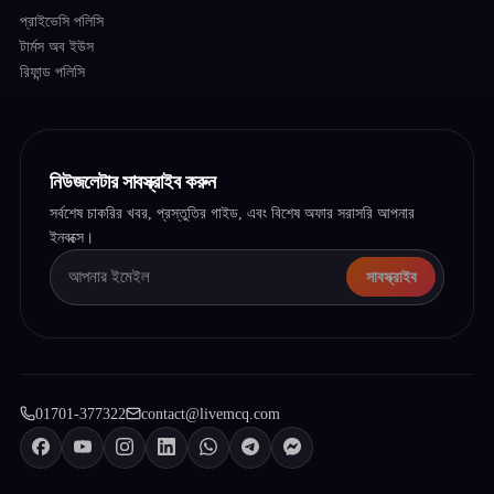
প্রাইভেসি পলিসি
টার্মস অব ইউস
রিফান্ড পলিসি
নিউজলেটার সাবস্ক্রাইব করুন
সর্বশেষ চাকরির খবর, প্রস্তুতির গাইড, এবং বিশেষ অফার সরাসরি আপনার
ইনবক্সে।
সাবস্ক্রাইব
01701-377322
contact@livemcq.com