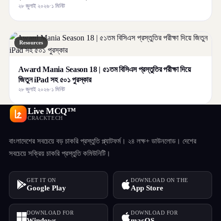
২৮ জুলাই ২০২৬
·
১ মিনিট
Resources
Award Mania Season 18 | ৫১তম বিসিএস প্রস্তুতির পরীক্ষা দিয়ে
জিতুন iPad সহ ৫০১ পুরস্কার
২৮ জুলাই ২০২৬
·
১ মিনিট
Live MCQ™
CRACKTECH
বাংলাদেশের সবচেয়ে বড় চাকরি প্রস্তুতি প্ল্যাটফর্ম। ২৪ লক্ষ+ ডাউনলোড। দেশের
সবচেয়ে সক্রিয় চাকরি প্রস্তুতি কমিউনিটি।
GET IT ON
DOWNLOAD ON THE
Google Play
App Store
DOWNLOAD FOR
DOWNLOAD FOR
Windows
macOS