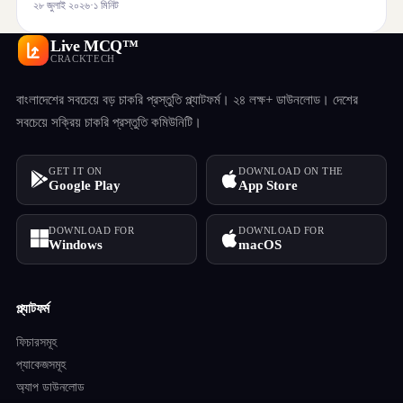
২৮ জুলাই ২০২৬
·
১ মিনিট
Live MCQ™
CRACKTECH
বাংলাদেশের সবচেয়ে বড় চাকরি প্রস্তুতি প্ল্যাটফর্ম। ২৪ লক্ষ+ ডাউনলোড। দেশের
সবচেয়ে সক্রিয় চাকরি প্রস্তুতি কমিউনিটি।
GET IT ON
DOWNLOAD ON THE
Google Play
App Store
DOWNLOAD FOR
DOWNLOAD FOR
Windows
macOS
প্ল্যাটফর্ম
ফিচারসমূহ
প্যাকেজসমূহ
অ্যাপ ডাউনলোড