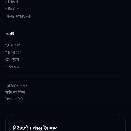
যোগাযোগ
পার্টনারশিপ
স্পনসর সংগ্রহ করুন
সাপোর্ট
প্রশ্ন করুন
প্রশ্নোত্তর
হেল্প সেন্টার
ডাউনলোড
প্রাইভেসি পলিসি
টার্মস অব ইউস
রিফান্ড পলিসি
নিউজলেটার সাবস্ক্রাইব করুন