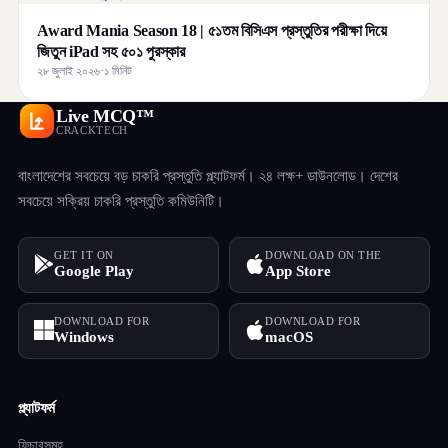
Award Mania Season 18 | ৫১তম বিসিএস প্রস্তুতির পরীক্ষা দিয়ে
জিতুন iPad সহ ৫০১ পুরস্কার
২৮ জুলাই ২০২৬
·
১ মিনিট
Live MCQ™
CRACKTECH
বাংলাদেশের সবচেয়ে বড় চাকরি প্রস্তুতি প্ল্যাটফর্ম। ২৪ লক্ষ+ ডাউনলোড। দেশের
সবচেয়ে সক্রিয় চাকরি প্রস্তুতি কমিউনিটি।
GET IT ON
DOWNLOAD ON THE
Google Play
App Store
DOWNLOAD FOR
DOWNLOAD FOR
Windows
macOS
প্ল্যাটফর্ম
ফিচারসমূহ