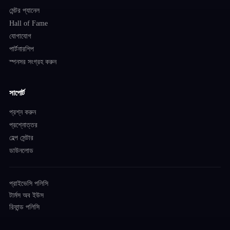
মেন্টর প্যানেল
Hall of Fame
যোগাযোগ
পার্টনারশিপ
স্পনসর সংগ্রহ করুন
সাপোর্ট
প্রশ্ন করুন
প্রশ্নোত্তর
হেল্প সেন্টার
ডাউনলোড
প্রাইভেসি পলিসি
টার্মস অব ইউস
রিফান্ড পলিসি