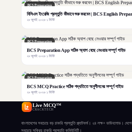
BCS Preparation
বিসিএস ইংরেজি প্রস্তুতি কীভাবে শুরু করবেন | BCS English Prep
২৮ জুলাই ২০২৬
·
১ মিনিট
BCS Preparation
BCS Preparation App সঠিক অ্যাপ বেছে নেওয়ার সম্পূর্ণ গাইড
২৮ জুলাই ২০২৬
·
১ মিনিট
BCS Preparation
BCS MCQ Practice সঠিক পদ্ধতিতে অনুশীলনের সম্পূর্ণ গাইড
২৮ জুলাই ২০২৬
·
১ মিনিট
Live MCQ™
CRACKTECH
বাংলাদেশের সবচেয়ে বড় চাকরি প্রস্তুতি প্ল্যাটফর্ম। ২৪ লক্ষ+ ডাউনলোড। দেশে
সবচেয়ে সক্রিয় চাকরি প্রস্তুতি কমিউনিটি।