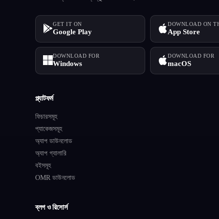
GET IT ON
DOWNLOAD ON T
Google Play
App Store
DOWNLOAD FOR
DOWNLOAD FOR
Windows
macOS
প্ল্যাটফর্ম
ফিচারসমূহ
প্যাকেজসমূহ
অ্যাপ ডাউনলোড
অ্যাপ গ্যালারি
বইসমূহ
OMR ডাউনলোড
ব্লগ ও রিসোর্স