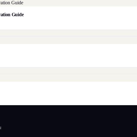
aration Guide
র