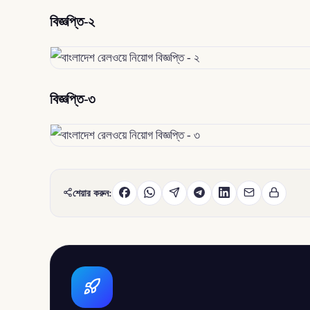
বিজ্ঞপ্তি-২
বিজ্ঞপ্তি-৩
শেয়ার করুন: