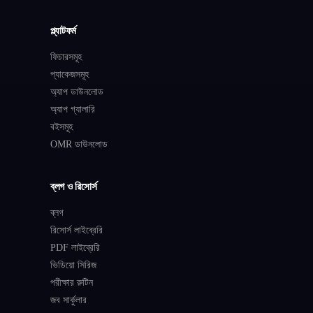
প্ল্যাটফর্ম
ফিচারসমূহ
প্যাকেজসমূহ
অ্যাপ ডাউনলোড
অ্যাপ গ্যালারি
বইসমূহ
OMR ডাউনলোড
ব্লগ ও রিসোর্স
ব্লগ
রিসোর্স লাইব্রেরি
PDF লাইব্রেরি
ভিডিয়ো সিরিজ
পরীক্ষার রুটিন
জব সার্কুলার