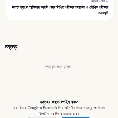
পরবর্তী পোস্ট
জনতা ব্যাংক অফিসার আরসি পদের লিখিত পরীক্ষার ফলাফল ও মৌখিক পরীক্ষার
সময়সূচি
মন্তব্য
মন্তব্য লোড হচ্ছে…
মন্তব্য করতে লগইন করুন
এক ক্লিকে Google বা Facebook দিয়ে সাইন ইন করুন; মন্তব্য, পার্সোনাল
রিপোর্ট ও সব ফিচার আনলক হবে।