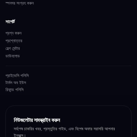
স্পনসর সংগ্রহ করুন
সাপোর্ট
প্রশ্ন করুন
প্রশ্নোত্তর
হেল্প সেন্টার
ডাউনলোড
প্রাইভেসি পলিসি
টার্মস অব ইউস
রিফান্ড পলিসি
নিউজলেটার সাবস্ক্রাইব করুন
সর্বশেষ চাকরির খবর, প্রস্তুতির গাইড, এবং বিশেষ অফার সরাসরি আপনার
ইনবক্সে।