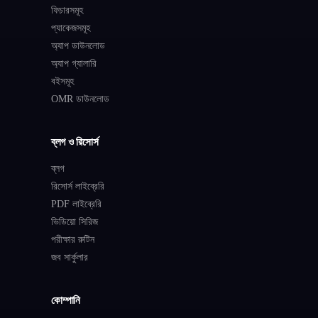
ফিচারসমূহ
প্যাকেজসমূহ
অ্যাপ ডাউনলোড
অ্যাপ গ্যালারি
বইসমূহ
OMR ডাউনলোড
ব্লগ ও রিসোর্স
ব্লগ
রিসোর্স লাইব্রেরি
PDF লাইব্রেরি
ভিডিয়ো সিরিজ
পরীক্ষার রুটিন
জব সার্কুলার
কোম্পানি