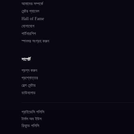
আমাদের সম্পর্কে
মেন্টর প্যানেল
Hall of Fame
যোগাযোগ
পার্টনারশিপ
স্পনসর সংগ্রহ করুন
সাপোর্ট
প্রশ্ন করুন
প্রশ্নোত্তর
হেল্প সেন্টার
ডাউনলোড
প্রাইভেসি পলিসি
টার্মস অব ইউস
রিফান্ড পলিসি