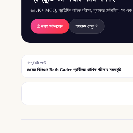
৬৫০K+ MCQ, প্রতিদিন লাইভ পরীক্ষা, ক্যাডার মেন্টরশিপ, সব এক অ্
অ্যাপ ডাউনলোড
প্যাকেজ দেখুন
পূর্ববর্তী পোস্ট
৪৫তম বিসিএস Both Cadre প্রার্থীদের মৌখিক পরীক্ষার সময়সূচি