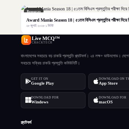
Resources
Award Mania Season 18 | ৫১তম বিসিএস প্রস্তুতির পরীক্ষা দিয়ে জ
২৮ জুলাই ২০২৬
·
১ মিনিট
Live MCQ™
CRACKTECH
বাংলাদেশের সবচেয়ে বড় চাকরি প্রস্তুতি প্ল্যাটফর্ম। ২৪ লক্ষ+ ডাউনলোড। দেশে
সবচেয়ে সক্রিয় চাকরি প্রস্তুতি কমিউনিটি।
GET IT ON
DOWNLOAD ON T
Google Play
App Store
DOWNLOAD FOR
DOWNLOAD FOR
Windows
macOS
প্ল্যাটফর্ম