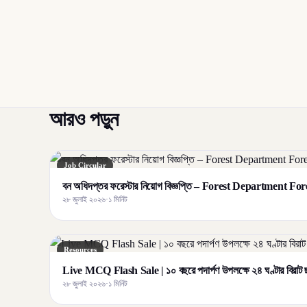
আরও পড়ুন
Job Circular
বন অধিদপ্তর ফরেস্টার নিয়োগ বিজ্ঞপ্তি – Forest Department F
২৮ জুলাই ২০২৬
·
১ মিনিট
Resources
Live MCQ Flash Sale | ১০ বছরে পদার্পণ উপলক্ষে ২৪ ঘণ্টার বির
২৮ জুলাই ২০২৬
·
১ মিনিট