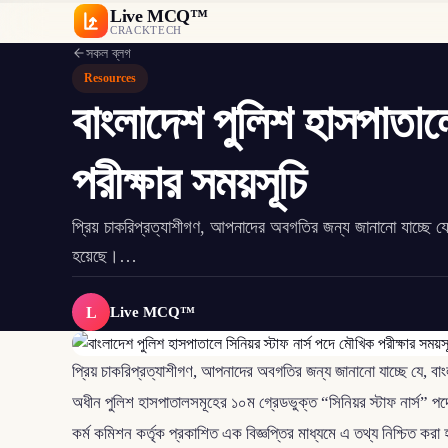
Live MCQ™
CRACKTECH
সকল ব্লগ
Resources
বাংলাদেশ পুলিশ হাসপাতালে
পরীক্ষার সময়সূচি
প্রিয় চাকরিপ্রত্যাশীগণ, আপনাদের অবগতির জন্য জানানো যাচ্ছে যে, 
হয়েছে।…
L
Live MCQ™
প্রিয় চাকরিপ্রত্যাশীগণ, আপনাদের অবগতির জন্য জানানো যাচ্ছে যে, বাংলা
অধীন পুলিশ হাসপাতালসমূহের ১০ম গ্রেডভুক্ত “সিনিয়র স্টাফ নার্স” পদ
কর্ম কমিশন কর্তৃক প্রকাশিত এক বিজ্ঞপ্তির মাধ্যমে এ তথ্য নিশ্চিত কর