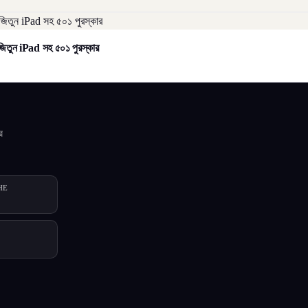
িতুন iPad সহ ৫০১ পুরস্কার
র
HE