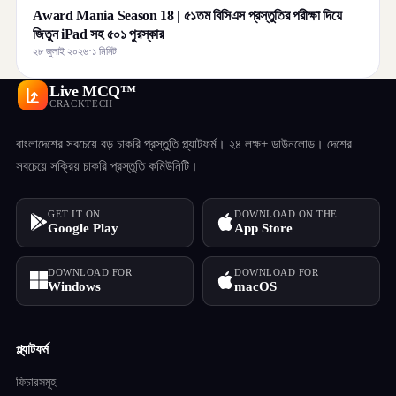
Award Mania Season 18 | ৫১তম বিসিএস প্রস্তুতির পরীক্ষা দিয়ে
জিতুন iPad সহ ৫০১ পুরস্কার
২৮ জুলাই ২০২৬
·
১ মিনিট
Live MCQ™
CRACKTECH
বাংলাদেশের সবচেয়ে বড় চাকরি প্রস্তুতি প্ল্যাটফর্ম। ২৪ লক্ষ+ ডাউনলোড। দেশের
সবচেয়ে সক্রিয় চাকরি প্রস্তুতি কমিউনিটি।
GET IT ON
DOWNLOAD ON THE
Google Play
App Store
DOWNLOAD FOR
DOWNLOAD FOR
Windows
macOS
প্ল্যাটফর্ম
ফিচারসমূহ