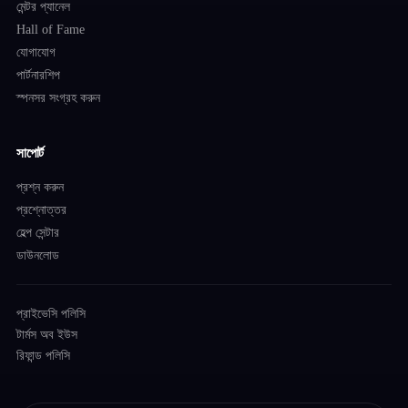
মেন্টর প্যানেল
Hall of Fame
যোগাযোগ
পার্টনারশিপ
স্পনসর সংগ্রহ করুন
সাপোর্ট
প্রশ্ন করুন
প্রশ্নোত্তর
হেল্প সেন্টার
ডাউনলোড
প্রাইভেসি পলিসি
টার্মস অব ইউস
রিফান্ড পলিসি