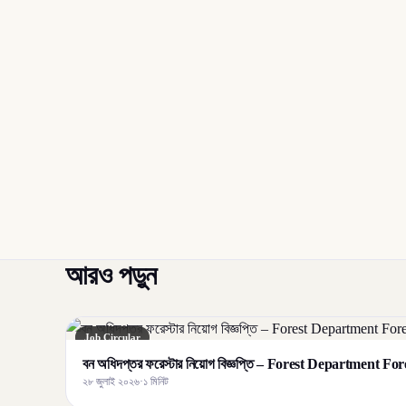
আরও পড়ুন
Job Circular
বন অধিদপ্তর ফরেস্টার নিয়োগ বিজ্ঞপ্তি – Forest Department F
২৮ জুলাই ২০২৬
·
১ মিনিট