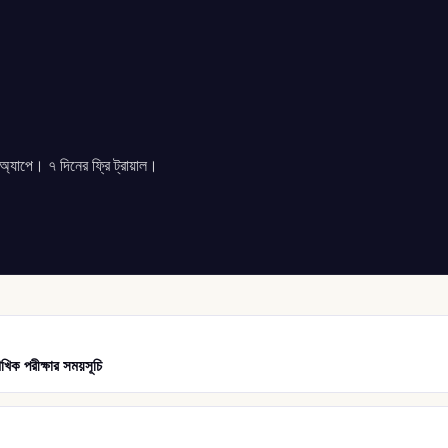
যাপে। ৭ দিনের ফ্রি ট্রায়াল।
খিক পরীক্ষার সময়সূচি