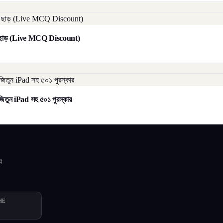
াট ছাড় (Live MCQ Discount)
িতুন iPad সহ ৫০১ পুরস্কার
র
HE