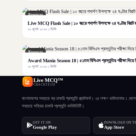
Resources
Live MCQ Flash Sale | ১০ বছরে পদার্পণ উপলক্ষে ২৪ ঘণ্টার বির
২৮ জুলাই ২০২৬
·
১ মিনিট
Resources
Award Mania Season 18 | ৫১তম বিসিএস প্রস্তুতির পরীক্ষা দিয়ে জ
২৮ জুলাই ২০২৬
·
১ মিনিট
Live MCQ™
CRACKTECH
বাংলাদেশের সবচেয়ে বড় চাকরি প্রস্তুতি প্ল্যাটফর্ম। ২৪ লক্ষ+ ডাউনলোড। দেশে
সবচেয়ে সক্রিয় চাকরি প্রস্তুতি কমিউনিটি।
GET IT ON
DOWNLOAD ON T
Google Play
App Store